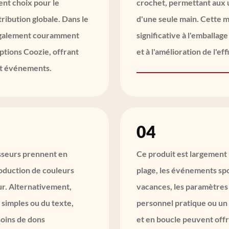
lent choix pour le
crochet, permettant aux u
ribution globale. Dans le
d'une seule main. Cette 
st également couramment
significative à l'emballag
eptions Coozie, offrant
et à l'amélioration de l'ef
et événements.
04
isseurs prennent en
Ce produit est largement u
roduction de couleurs
plage, les événements spo
ur. Alternativement,
vacances, les paramètres
 simples ou du texte,
personnel pratique ou un 
soins de dons
et en boucle peuvent offri