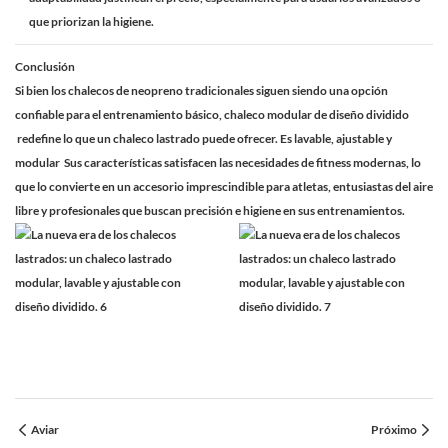
que priorizan la higiene.
Conclusión
Si bien los chalecos de neopreno tradicionales siguen siendo una opción
confiable para el entrenamiento básico,
chaleco modular de diseño dividido
redefine lo que un chaleco lastrado puede ofrecer. Es
lavable, ajustable y
modular
Sus características satisfacen las necesidades de fitness modernas, lo
que lo convierte en un accesorio imprescindible para atletas, entusiastas del aire
libre y profesionales que buscan precisión e higiene en sus entrenamientos.
Aviar
Próximo