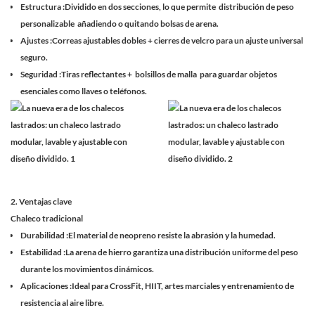
Estructura
:Dividido en dos secciones, lo que permite
distribución de peso
personalizable
añadiendo o quitando bolsas de arena.
Ajustes
:Correas ajustables dobles + cierres de velcro para un ajuste universal
seguro.
Seguridad
:Tiras reflectantes +
bolsillos de malla
para guardar objetos
esenciales como llaves o teléfonos.
2. Ventajas clave
Chaleco tradicional
Durabilidad
:El material de neopreno resiste la abrasión y la humedad.
Estabilidad
:La arena de hierro garantiza una distribución uniforme del peso
durante los movimientos dinámicos.
Aplicaciones
:Ideal para CrossFit, HIIT, artes marciales y entrenamiento de
resistencia al aire libre.