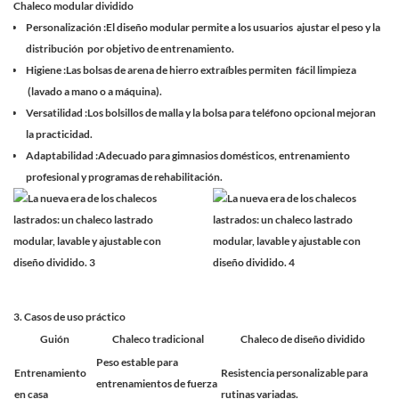
Chaleco modular dividido
Personalización
:El diseño modular permite a los usuarios
ajustar el peso y la
distribución
por objetivo de entrenamiento.
Higiene
:Las bolsas de arena de hierro extraíbles permiten
fácil limpieza
(lavado a mano o a máquina).
Versatilidad
:Los bolsillos de malla y la bolsa para teléfono opcional mejoran
la practicidad.
Adaptabilidad
:Adecuado para gimnasios domésticos, entrenamiento
profesional y programas de rehabilitación.
3. Casos de uso práctico
Guión
Chaleco tradicional
Chaleco de diseño dividido
Peso estable para
Entrenamiento
Resistencia personalizable para
entrenamientos de fuerza
en casa
rutinas variadas.