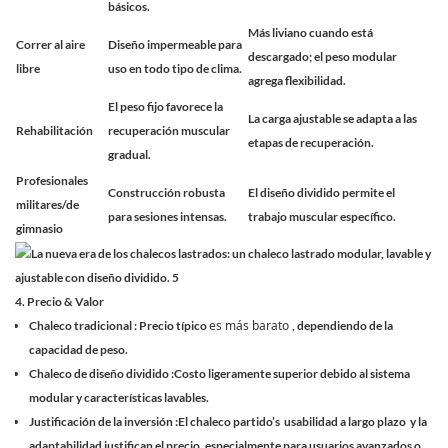
básicos.
Más liviano cuando está
Correr al aire
Diseño impermeable para
descargado; el peso modular
libre
uso en todo tipo de clima.
agrega flexibilidad.
El peso fijo favorece la
La carga ajustable se adapta a las
Rehabilitación
recuperación muscular
etapas de recuperación.
gradual.
Profesionales
Construcción robusta
El diseño dividido permite el
militares/de
para sesiones intensas.
trabajo muscular específico.
gimnasio
4. Precio & Valor
es más barato
Chaleco tradicional
: Precio típico
, dependiendo de la
capacidad de peso.
Chaleco de diseño dividido
:Costo ligeramente superior debido al sistema
modular y características lavables.
Justificación de la inversión
:El chaleco partido’s
usabilidad a largo plazo
y la
adaptabilidad justifican el precio, especialmente para usuarios avanzados o