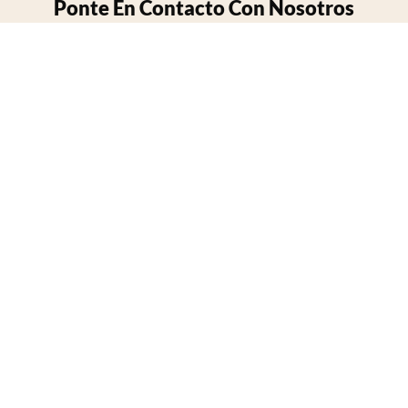
Ponte En Contacto Con Nosotros
Nombre
Email
Phone/whatsApp
Contenido
ENVIAR CONSULTA AHORA