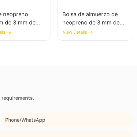
de neopreno
Bolsa de almuerzo de
m de 3 mm de
neopreno de 3 mm de
al por mayor.
grosor con impresión
ils
View Details
ad inigualable.
por transferencia
térmica completa,
bolsillo lateral y correa.
c requirements.
Phone/whatsApp