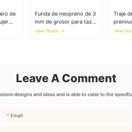
gero de
Funda de neopreno de 3
Traje 
ujer
mm de grosor para taza
premiu
de café con impresión
grosor 
View Details
View Deta
por transferencia
Comodid
térmica completa.
Leave A Comment
tom designs and ideas and is able to cater to the specifi
Email