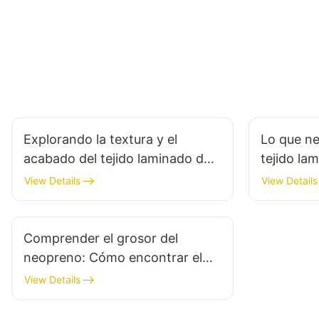
Explorando la textura y el
Lo que ne
acabado del tejido laminado de
tejido la
neopreno
View Details
View Details
Comprender el grosor del
neopreno: Cómo encontrar el
traje de neopreno ideal
View Details