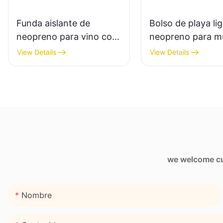
Funda aislante de
Bolso de playa li
neopreno para vino con
neopreno para m
costura en zigzag de 3
con bolsillo con
View Details
View Details
mm
cremallera.
we welcome cus
Nombre