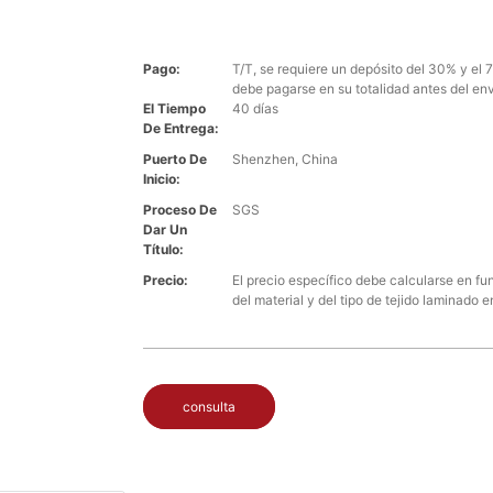
Pago:
T/T, se requiere un depósito del 30% y el 
debe pagarse en su totalidad antes del env
El Tiempo
40 días
De Entrega:
Puerto De
Shenzhen, China
Inicio:
Proceso De
SGS
Dar Un
Título:
Precio:
El precio específico debe calcularse en fu
del material y del tipo de tejido laminado en
consulta