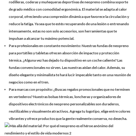
rodilleras, coderas y muñequeras deportivas de neopreno combina soporte
de grado médico con comodidad ergonómica. El material se adapta al calor
corporal, ofreciendo una compresión dinámica que favorece la circulación y
reduce la fatiga. Ya sea que te estés recuperando de una lesión o entrenando
intensamente, estas no son solo accesorios, son herramientas que te
impulsan a alcanzar tu máximo potencial.
Para profesionales en constante movimiento:
Nuestras fundas de neopreno
para portátiles y tabletas ofrecen absorción de impactos y protección
térmica. ¿Alguna vez has dejado tu dispositivo en un coche caliente? Las
fundas convencionales no sirven. Las nuestras aíslan del calor. Además, su
diseño elegante y minimalista te hará lucir impecable tanto en una reunión de
negocios como en el tren.
Para marcas con propósito:
¿Buscas regalos promocionales que no terminen
en vertederos? Nuestras bolsas térmicas, loncheras y organizadores de
dispositivos electrónicos de neopreno personalizables son duraderos,
reutilizables y visualmente atractivos. Agrega tu logotipo, elige entre colores
vibrantes y ofrece productos que la gente realmente conserva, no desecha.