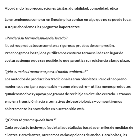
Abordando las preocupaciones tácitas: durabilidad, comodidad, ética
Lo entendemos: comprar en línea implica confiar en algo que no se puede tocar.
Así que abordemos las preguntas importantes:
¿Perderá su forma después del lavado?
Nuestros productos se someten a rigurosas pruebas de compresión.
Preencogemos los tejidos y utilizamos costuras termoselladas en lugar de
costuras siempre que sea posible, lo que garantiza su resistencia a largo plazo.
“¿No es malo el neopreno para el medio ambiente?”
Los métodos de producción tradicionales eran obsoletos. Pero el neopreno
moderno, de origen responsable —como el nuestro— utiliza menos productos
químicos nocivos y apoya programas de reciclaje en circuito cerrado. Estamos
en plena transición hacia alternativas de base biológica y compartiremos
abiertamente las novedades en nuestro sitio web.
“¿Cómo sé que me queda bien?”
Cada producto incluye guías de tallas detalladas basadas en miles de medidas de
clientes. Para tirantes, ofrecemos varias opciones de ancho. Para bolsos, las