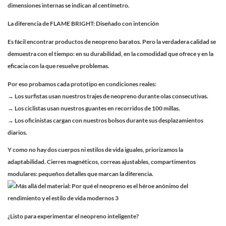
dimensiones internas se indican al centímetro.
La diferencia de FLAME BRIGHT: Diseñado con intención
Es fácil encontrar productos de neopreno baratos. Pero la verdadera calidad se
demuestra con el tiempo: en su durabilidad, en la comodidad que ofrece y en la
eficacia con la que resuelve problemas.
Por eso probamos cada prototipo en condiciones reales:
→ Los surfistas usan nuestros trajes de neopreno durante olas consecutivas.
→ Los ciclistas usan nuestros guantes en recorridos de 100 millas.
→ Los oficinistas cargan con nuestros bolsos durante sus desplazamientos
diarios.
Y como no hay dos cuerpos ni estilos de vida iguales, priorizamos la
adaptabilidad. Cierres magnéticos, correas ajustables, compartimentos
modulares: pequeños detalles que marcan la diferencia.
¿Listo para experimentar el neopreno inteligente?