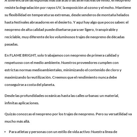
A diferencia de las espumas más baratas o las alternativas de vinilo, el neopreno
resiste la degradación por rayos UV, la exposición al ozono y el moho. Mantiene
su flexibilidad en temperaturas extremas, desde senderos de montaña helados
hasta festivales abrasadores en el desierto. Y aquí hay algo que pocos saben: el
neopreno de alta calidad puede diseñarse para ser ligero, transpirable y
reciclable, muy diferente de los voluminosos trajes de neopreno de décadas
pasadas.
En FLAME BRIGHT, solo trabajamos con neopreno de primera calidad y
respetuoso con el medio ambiente. Nuestros proveedores cumplen con
estrictas normas medioambientales, minimizando el contenido de cloro y
maximizando la reutilización. Creemos que el rendimiento nunca debe
conseguirse a costa del planeta.
Desde las profundidades oceánicas hasta las calles urbanas: un material,
infinitas aplicaciones.
Quizás conozcas el neopreno por los trajes de neopreno. Pero su versatilidad va
mucho más allá.
Para atletas y personas con un estilo de vida activo:
Nuestra línea de