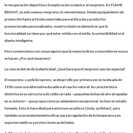
la recuperación deportiva y la exploración oceánica: el neopreno. En FLAME
BRIGHT, no solo usamos neopreno; lo reinventamos. Desde equipamiento de
protección hasta artículos esenciales para el día a día y productos
promocionales personalizados, nuestra misión es demostrar que la
funcionalidad no tiene por qué estar reñida con el estilo, la sostenibilidad ni el
diseño inteligente.
Pero comencemos con una pregunta que la mayoría de los consumidores nunca
se hacen: ¿Por qué neopreno?
La ciencia detrás de la elasticidad: ¿Qué hace que el neopreno sea tan especial?
El neopreno, o policloropreno, se desarrolló por primera vez en la década de
1930 como una alternativa duradera al caucho natural. Su característica
distintiva es su estructura de celda cerrada —pequeñas bolsas de aire atrapadas
en su interior— que proporciona un aislamiento excepcional, incluso en estado
húmedo. Esto lo hace ideal para entornos acuáticos (¡hola, surfistas!), pero
también sorprendentemente eficaz para la regulación de la temperatura en
soportes médicos y protecciones acolchadas.