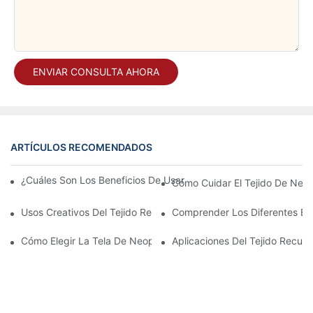
ENVIAR CONSULTA AHORA
ARTÍCULOS RECOMENDADOS
¿Cuáles Son Los Beneficios De Usar Una Funda De Neopreno Par
Cómo Cuidar El Tejido De Neo
Usos Creativos Del Tejido Recubierto De Neopreno En La Moda 
Comprender Los Diferentes Es
Cómo Elegir La Tela De Neopreno Para Estampar En Relieve Ad
Aplicaciones Del Tejido Recubi