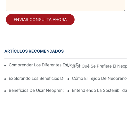
ENVIAR CONSULTA AHORA
ARTÍCULOS RECOMENDADOS
Comprender Los Diferentes Estilos De Tejido De Neopreno Par
¿Por Qué Se Prefiere El Neopr
Explorando Los Beneficios De Los Productos De Neopreno Para 
Cómo El Tejido De Neopreno En
Beneficios De Usar Neopreno Estampado En Artículos Deportiv
Entendiendo La Sostenibilidad