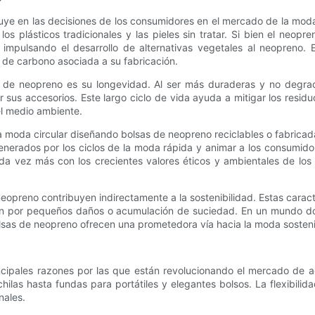
fluye en las decisiones de los consumidores en el mercado de la mo
s plásticos tradicionales y las pieles sin tratar. Si bien el neopr
n impulsando el desarrollo de alternativas vegetales al neopreno
a de carbono asociada a su fabricación.
s de neopreno es su longevidad. Al ser más duraderas y no degra
 sus accesorios. Este largo ciclo de vida ayuda a mitigar los resid
el medio ambiente.
 moda circular diseñando bolsas de neopreno reciclables o fabrica
enerados por los ciclos de la moda rápida y animar a los consumido
 cada vez más con los crecientes valores éticos y ambientales de 
preno contribuyen indirectamente a la sostenibilidad. Estas caracter
hen por pequeños daños o acumulación de suciedad. En un mundo do
bolsas de neopreno ofrecen una prometedora vía hacia la moda sosteni
incipales razones por las que están revolucionando el mercado de a
ilas hasta fundas para portátiles y elegantes bolsos. La flexibilid
nales.