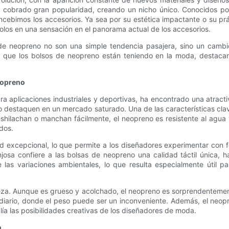
n cobrado gran popularidad, creando un nicho único. Conocidos por
ebimos los accesorios. Ya sea por su estética impactante o su prá
dolos en una sensación en el panorama actual de los accesorios.
 neopreno no son una simple tendencia pasajera, sino un cambio 
ico que los bolsos de neopreno están teniendo en la moda, destacan
neopreno
ara aplicaciones industriales y deportivas, ha encontrado una atrac
 destaquen en un mercado saturado. Una de las características clav
deshilachan o manchan fácilmente, el neopreno es resistente al agua
dos.
d excepcional, lo que permite a los diseñadores experimentar con fo
njosa confiere a las bolsas de neopreno una calidad táctil única, 
 las variaciones ambientales, lo que resulta especialmente útil p
reza. Aunque es grueso y acolchado, el neopreno es sorprendentemente
iario, donde el peso puede ser un inconveniente. Además, el neopr
lía las posibilidades creativas de los diseñadores de moda.
o