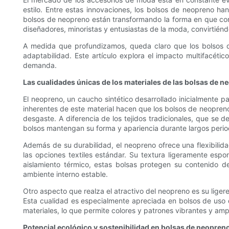
estilo. Entre estas innovaciones, los bolsos de neopreno ha
bolsos de neopreno están transformando la forma en que conc
diseñadores, minoristas y entusiastas de la moda, convirtién
A medida que profundizamos, queda claro que los bolsos de
adaptabilidad. Este artículo explora el impacto multifacét
demanda.
Las cualidades únicas de los materiales de las bolsas de 
El neopreno, un caucho sintético desarrollado inicialmente p
inherentes de este material hacen que los bolsos de neopreno
desgaste. A diferencia de los tejidos tradicionales, que se 
bolsos mantengan su forma y apariencia durante largos perio
Además de su durabilidad, el neopreno ofrece una flexibilida
las opciones textiles estándar. Su textura ligeramente espo
aislamiento térmico, estas bolsas protegen su contenido de
ambiente interno estable.
Otro aspecto que realza el atractivo del neopreno es su lige
Esta cualidad es especialmente apreciada en bolsos de uso d
materiales, lo que permite colores y patrones vibrantes y amp
Potencial ecológico y sostenibilidad en bolsas de neopren