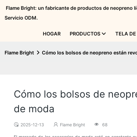
Flame Bright: un fabricante de productos de neopreno 
Servicio ODM.
HOGAR
PRODUCTOS
TELA DE
Flame Bright
Cómo los bolsos de neopreno están rev
Cómo los bolsos de neopre
de moda
2025-12-13
Flame Bright
68
El mercado de los accesorios de moda está en constante evo