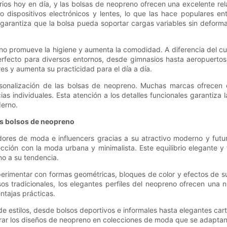
rios hoy en día, y las bolsas de neopreno ofrecen una excelente re
 dispositivos electrónicos y lentes, lo que las hace populares ent
l garantiza que la bolsa pueda soportar cargas variables sin deforma
reno promueve la higiene y aumenta la comodidad. A diferencia del 
rfecto para diversos entornos, desde gimnasios hasta aeropuertos
res y aumenta su practicidad para el día a día.
rsonalización de las bolsas de neopreno. Muchas marcas ofrecen o
ias individuales. Esta atención a los detalles funcionales garantiza 
derno.
los bolsos de neopreno
es de moda e influencers gracias a su atractivo moderno y futurist
ción con la moda urbana y minimalista. Este equilibrio elegante y
no a su tendencia.
rimentar con formas geométricas, bloques de color y efectos de sup
s tradicionales, los elegantes perfiles del neopreno ofrecen una 
ntajas prácticas.
estilos, desde bolsos deportivos e informales hasta elegantes cart
rar los diseños de neopreno en colecciones de moda que se adaptan 