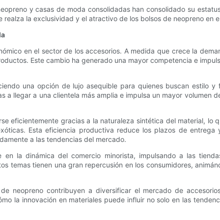
neopreno y casas de moda consolidadas han consolidado su estatus 
e realza la exclusividad y el atractivo de los bolsos de neopreno en
da
ómico en el sector de los accesorios. A medida que crece la deman
 productos. Este cambio ha generado una mayor competencia e impuls
iendo una opción de lujo asequible para quienes buscan estilo y fu
as a llegar a una clientela más amplia e impulsa un mayor volumen de
 eficientemente gracias a la naturaleza sintética del material, lo 
exóticas. Esta eficiencia productiva reduce los plazos de entrega 
idamente a las tendencias del mercado.
ye en la dinámica del comercio minorista, impulsando a las tien
. Estos temas tienen una gran repercusión en los consumidores, anim
de neopreno contribuyen a diversificar el mercado de accesorio
o la innovación en materiales puede influir no solo en las tendenci