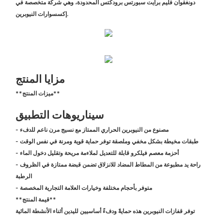
دونغقوان فليم برايت سبورتس برودكتس المحدودة، وهي شركة متخصصة في
إكسسوارات النيوبرين.
مزايا المنتج
**ميزات المنتج**
سيناريوهات التطبيق
- مصنوع من النيوبرين الحراري الممتاز مع نسيج مرن ناعم للدفء
- طبقات مخيطة بشكل مخفي وملصقة توفر حماية قوية ومرنة في نفس الوقت
- أحزمة معصم فيلكرو قابلة للتعديل لملاءمة مريحة وتقليل دخول الماء
- راحة يد مطبوعة من المطاط المضاد للانزلاق تضمن قبضة ممتازة في الظروف
الرطبة
- متوفر بأحجام مختلفة وخيارات العلامة التجارية المخصصة
**قيمة المنتج**
توفر قفازات النيوبرين هذه حمايةً ودفءً أساسيين لليدين أثناء الأنشطة المائية