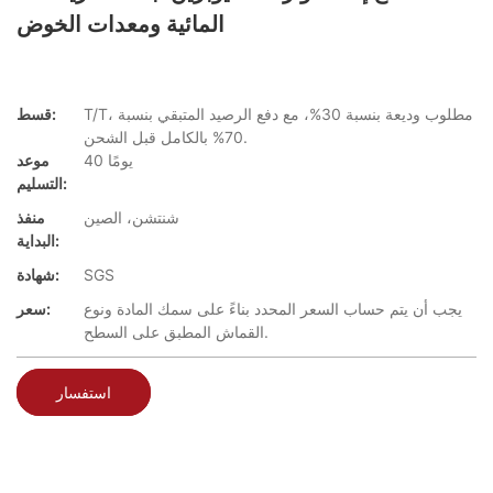
المائية ومعدات الخوض
T/T، مطلوب وديعة بنسبة 30%، مع دفع الرصيد المتبقي بنسبة
قسط:
70% بالكامل قبل الشحن.
40 يومًا
موعد
التسليم:
شنتشن، الصين
منفذ
البداية:
SGS
شهادة:
يجب أن يتم حساب السعر المحدد بناءً على سمك المادة ونوع
سعر:
القماش المطبق على السطح.
استفسار