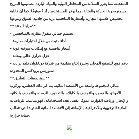
المتعددة، مما يعزز السلامة من المخاطر البيئية والمياه الباردة. تصميمها المريح
يسمح بحرية الحركة والمتانة، مما يوفر للمستخدمين أداءً موثوقًا. كما أن قابلية
تخصيص علامتها التجارية وأسعارها التنافسية تزيد من جاذبية السوق وتنوعها.
**مزايا المنتج**
- تصميم جمالي متفوق مقارنة بالمنافسين
- أداء مثبت من خلال اختبارات صارمة
- أسعار تنافسية مع إمكانات سوقية قوية
- عزل حراري عالي ومتانة
- دعم قوي للتصنيع المحلي وخبرة إنتاج متقدمة من شركة دونغقوان فليم برايت
سبورتس برودكتس المحدودة
**سيناريوهات التطبيق**
مثالي لمجموعة واسعة من الأنشطة المائية، بما في ذلك الغطس، وركوب
الأمواج، والغوص، والتجديف بالكاياك، والتجديف بالرمث، والتجديف بالكانو،
والإبحار، ورياضة القوارب عمومًا. بفضل تعدد استخداماته، فهو مناسب للرياضات
المائية الترفيهية والاحترافية، بالإضافة إلى الأنشطة المائية الشتوية التي تتطلب
حماية حرارية.