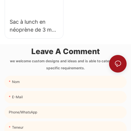
Sac à lunch en
néoprène de 3 mm
d'épaisseur,
imprimé par
Leave A Comment
transfert thermique
intégral, avec
we welcome custom designs and ideas and is able to cater to the
specific requirements.
poche latérale et
bandoulière.
Nom
E-Mail
Phone/whatsApp
Teneur