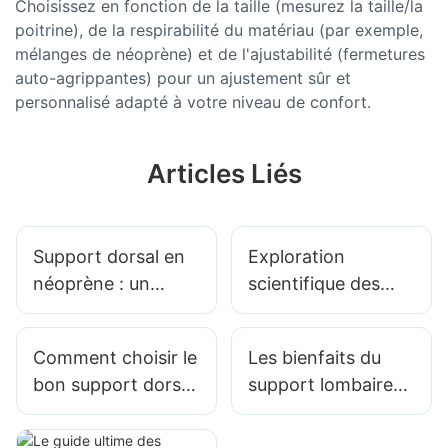
Choisissez en fonction de la taille (mesurez la taille/la
poitrine), de la respirabilité du matériau (par exemple,
mélanges de néoprène) et de l'ajustabilité (fermetures
auto-agrippantes) pour un ajustement sûr et
personnalisé adapté à votre niveau de confort.
Articles Liés
Support dorsal en
Exploration
néoprène : un
scientifique des
guide pour les
supports dorsaux
personnes actives
en néoprène
Comment choisir le
Les bienfaits du
bon support dorsal
support lombaire
en néoprène pour
en néoprène pour
vous - 1
soulager la douleur