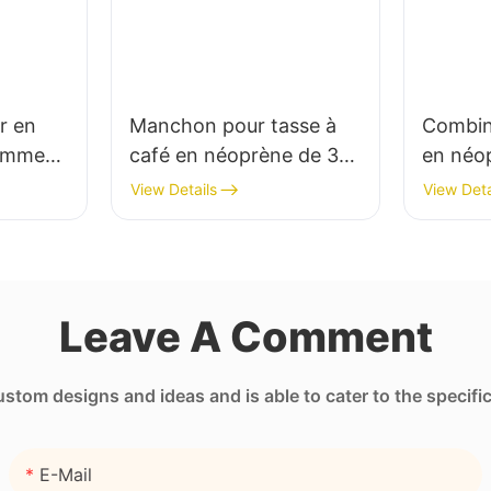
r en
Manchon pour tasse à
Combin
femme
café en néoprène de 3
en néop
ée
mm d'épaisseur, imprimé
supéri
View Details
View Deta
par transfert thermique.
d'épais
Confort
Leave A Comment
tom designs and ideas and is able to cater to the specifi
E-Mail