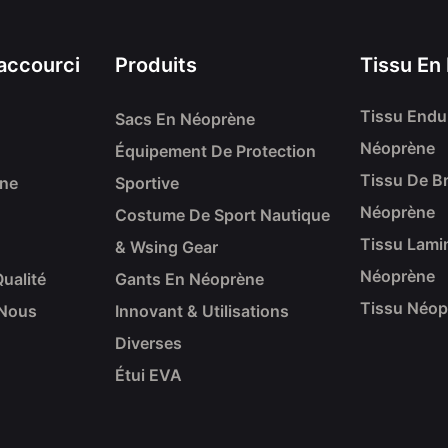
accourci
Produits
Tissu En
Tissu Endu
Sacs En Néoprène
Néoprène
Équipement De Protection
Tissu De Br
ène
Sportive
Néoprène
Costume De Sport Nautique
Tissu Lami
& Wsing Gear
Néoprène
ualité
Gants En Néoprène
Tissu Néop
 Nous
Innovant & Utilisations
Diverses
Étui EVA