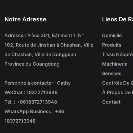
Notre Adresse
Liens De R
Adresse : Pièce 301, Bâtiment 1, N°
Domicile
102, Route de Jinshan à Chashan, Ville
Produits
de Chashan, Ville de Dongguan,
Tissu Néopr
Province du Guangdong
Machinerie
Services
Personne à contacter : Cathy
Contrôle De Q
WeChat : 18372713948
À Propos De
Tél. : +86
18372713948
Contact
WhatsApp Business : +86
18372713948