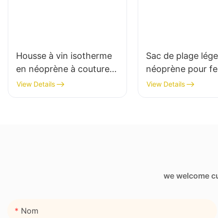
Housse à vin isotherme
Sac de plage lége
en néoprène à couture
néoprène pour 
zigzag 3 mm
avec poche zipp
View Details
View Details
we welcome cus
Nom