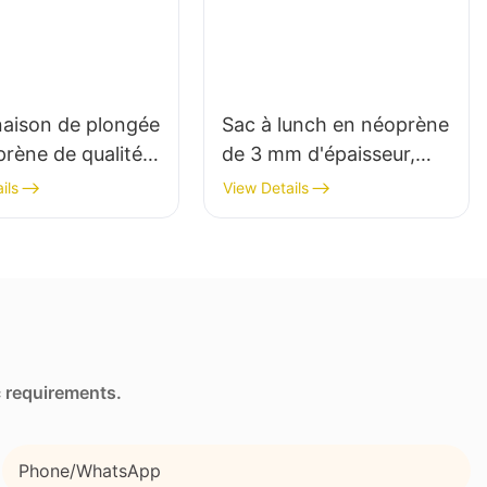
aison de plongée
Sac à lunch en néoprène
rène de qualité
de 3 mm d'épaisseur,
eure de 3 mm
imprimé par transfert
ils
View Details
seur, en gros.
thermique intégral, avec
 inégalé.
poche latérale et
bandoulière.
c requirements.
Phone/whatsApp