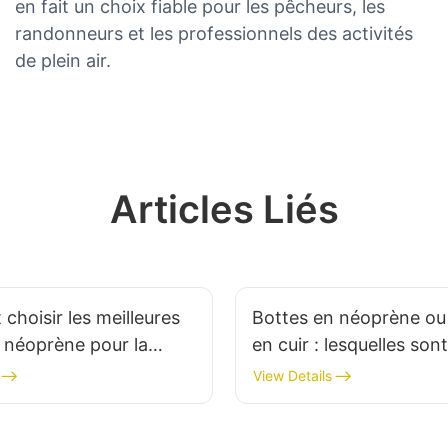
en fait un choix fiable pour les pêcheurs, les
randonneurs et les professionnels des activités
de plein air.
Articles Liés
hoisir les meilleures
Bottes en néoprène ou
 néoprène pour la
en cuir : lesquelles sont
, la pêche et plus
résistantes aux condit
View Details
difficiles ?