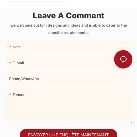
d'épaisseur,
imprimé par
Leave A Comment
transfert thermique
intégral, avec
we welcome custom designs and ideas and is able to cater to the
specific requirements.
poche latérale et
bandoulière.
Nom
E-Mail
Phone/whatsApp
Teneur
ENVOYER UNE ENQUÊTE MAINTENANT