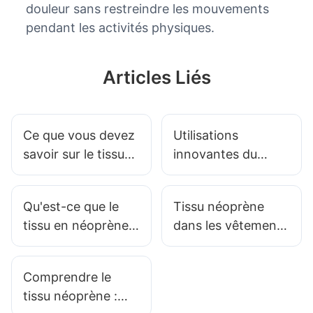
douleur sans restreindre les mouvements
pendant les activités physiques.
Articles Liés
Ce que vous devez
Utilisations
savoir sur le tissu
innovantes du
laminé en néoprène
néoprène perforé
dans les
Qu'est-ce que le
Tissu néoprène
équipements
tissu en néoprène
dans les vêtements
sportifs
souple ?
de sport : la
performance
Comprendre le
rencontre le
tissu néoprène :
confort