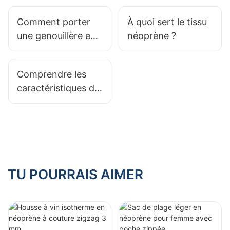
laminé en néoprène
Comment porter
À quoi sert le tissu
une genouillère en
néoprène ?
néoprène : conseils
pour un ajustement
Comprendre les
et un confort
caractéristiques du
optimaux
tissu laminé en
néoprène
TU POURRAIS AIMER