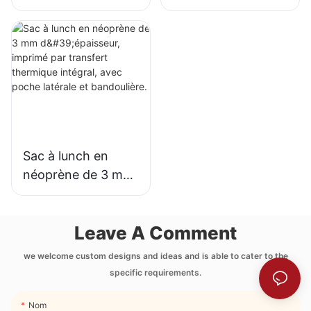
néoprène de 3 mm
néoprène de
d'épaisseur,
qualité supérieure
imprimé par
de 3 mm
transfert
d'épaisseur, en
thermique.
gros. Confort
inégalé.
Sac à lunch en
néoprène de 3 mm
d'épaisseur,
imprimé par
Leave A Comment
transfert thermique
intégral, avec
we welcome custom designs and ideas and is able to cater to the
poche latérale et
specific requirements.
bandoulière.
Nom