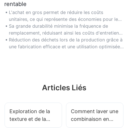
rentable
L'achat en gros permet de réduire les coûts
unitaires, ce qui représente des économies pour les
projets ou la production à grande échelle.
Sa grande durabilité minimise la fréquence de
remplacement, réduisant ainsi les coûts d'entretien à
long terme.
Réduction des déchets lors de la production grâce à
une fabrication efficace et une utilisation optimisée
des matériaux.
Articles Liés
Exploration de la
Comment laver une
texture et de la
combinaison en
finition du tissu
néoprène ?