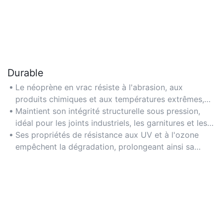
Durable
Le néoprène en vrac résiste à l'abrasion, aux
produits chimiques et aux températures extrêmes,
assurant une utilisation à long terme dans des
Maintient son intégrité structurelle sous pression,
environnements difficiles.
idéal pour les joints industriels, les garnitures et les
couvercles de protection robustes.
Ses propriétés de résistance aux UV et à l'ozone
empêchent la dégradation, prolongeant ainsi sa
durée de vie pour les applications extérieures.