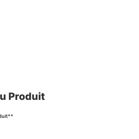
u Produit
duit**