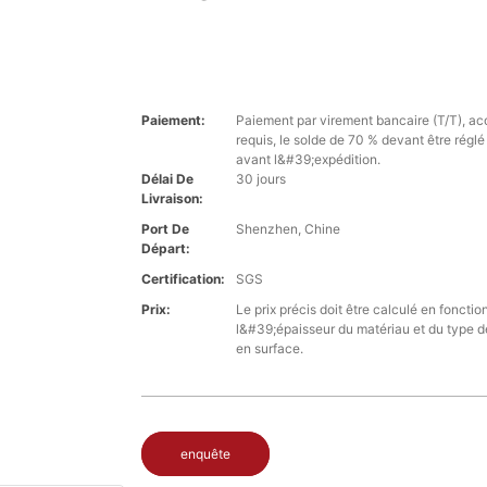
Paiement:
Paiement par virement bancaire (T/T), a
requis, le solde de 70 % devant être régl
avant l&#39;expédition.
Délai De
30 jours
Livraison:
Port De
Shenzhen, Chine
Départ:
Certification:
SGS
Prix:
Le prix précis doit être calculé en fonctio
l&#39;épaisseur du matériau et du type d
en surface.
enquête