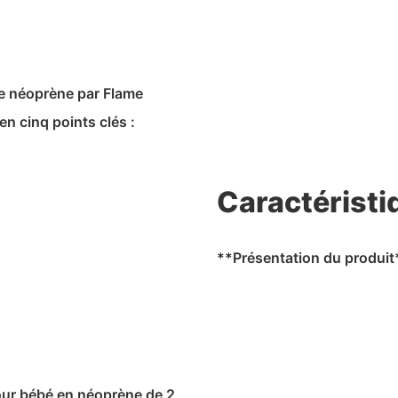
de néoprène par Flame
en cinq points clés :
Caractéristi
**Présentation du produit
our bébé en néoprène de 2