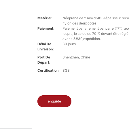
Matériel:
Néoprène de 2 mm d&#39;épaisseur recou
nylon des deux côtés
Paiement:
Paiement par virement bancaire (T/T), a
requis, le solde de 70 % devant être régl
avant l&#39;expédition.
Délai De
30 jours
Livraison:
Port De
Shenzhen, Chine
Départ:
Certification:
SGS
enquête