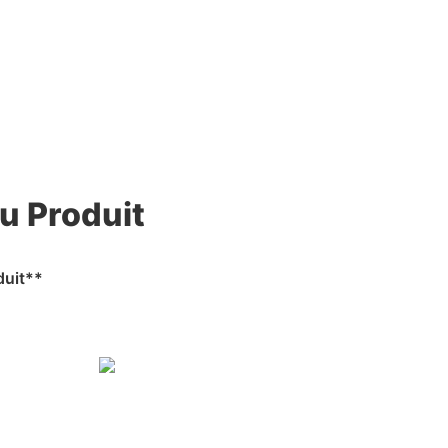
u Produit
duit**