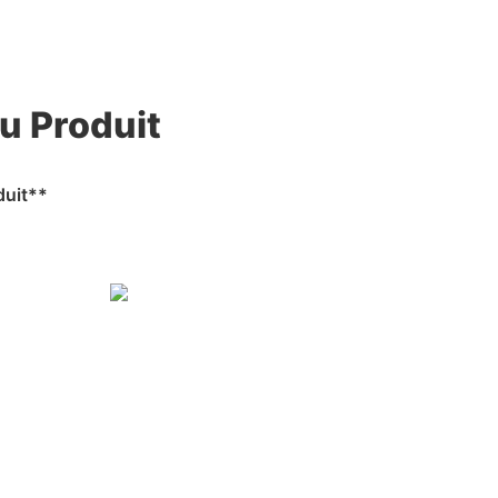
u Produit
duit**