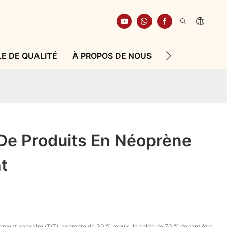
E DE QUALITÉ
À PROPOS DE NOUS
RESSOURCE
 De Produits En Néoprène
t
ement bancaire (T/T), acompte de 30 % requis, le solde de 70 % devant être