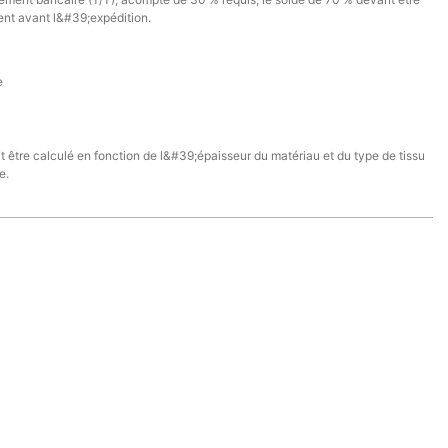
ent avant l&#39;expédition.
e
it être calculé en fonction de l&#39;épaisseur du matériau et du type de tissu
e.