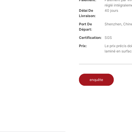
réglé intégralem
Délai De
40 jours
Livraison:
Port De
Shenzhen, Chin
Départ:
Certification:
SGS
Prix:
Le prix précis do
laminé en surfac
enquête