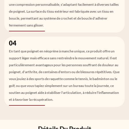
une compression personnalisable, s'adaptant facilement à diverses tailles
de poignet. La surface du tissu extérieur est fabriquée avec un tissu en
boucle, permettant au système de crochet et de boucle d'adhérer
fermement sans glisser.
04
En tant que poignet en néoprène à manche unique, ce produit offre un
support léger mais efficace sans restreindre le mouvement naturel. Il est
particulièrement avantageux pour les personnes souffrant de douleur au
poignet, d'arthrite, de centaines d'entors ou de blessures répétitives. Que
vous jouiez à des sports de raquette comme le tennis, le badminton ou le
golf, ou que vous tapiez simplement sur un bureau toute la journée, ce
soutien au poignet aide à stabiliser l'articulation, à réduire l'inflammation
et à favoriser la récupération.
Détails Du Produit