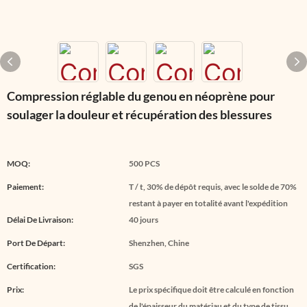
Compression réglable du genou en néoprène pour
soulager la douleur et récupération des blessures
MOQ:
500 PCS
Paiement:
T / t, 30% de dépôt requis, avec le solde de 70%
restant à payer en totalité avant l'expédition
Délai De Livraison:
40 jours
Port De Départ:
Shenzhen, Chine
Certification:
SGS
Prix:
Le prix spécifique doit être calculé en fonction
de l'épaisseur du matériau et du type de tissu