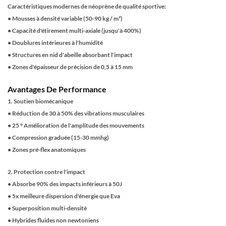
Caractéristiques modernes de néoprène de qualité sportive:
●
Mousses à densité variable (50-90 kg / m³)
●
Capacité d'étirement multi-axiale (jusqu'à 400%)
●
Doublures intérieures à l'humidité
●
Structures en nid d'abeille absorbant l'impact
●
Zones d'épaisseur de précision de 0,5 à 15 mm
Avantages De Performance
1. Soutien biomécanique
●
Réduction de 30 à 50% des vibrations musculaires
●
25 ° Amélioration de l'amplitude des mouvements
●
Compression graduée (15-30 mmhg)
●
Zones pré-flex anatomiques
2. Protection contre l'impact
●
Absorbe 90% des impacts inférieurs à 50J
●
5x meilleure dispersion d'énergie que Eva
●
Superposition multi-densité
●
Hybrides fluides non newtoniens