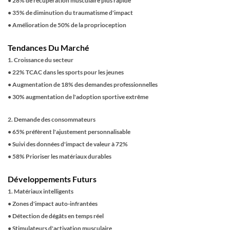
●
28% de récupération musculaire plus rapide
●
35% de diminution du traumatisme d'impact
●
Amélioration de 50% de la proprioception
Tendances Du Marché
1. Croissance du secteur
●
22% TCAC dans les sports pour les jeunes
●
Augmentation de 18% des demandes professionnelles
●
30% augmentation de l'adoption sportive extrême
2. Demande des consommateurs
●
65% préfèrent l'ajustement personnalisable
●
Suivi des données d'impact de valeur à 72%
●
58% Prioriser les matériaux durables
Développements Futurs
1. Matériaux intelligents
●
Zones d'impact auto-infrantées
●
Détection de dégâts en temps réel
●
Stimulateurs d'activation musculaire