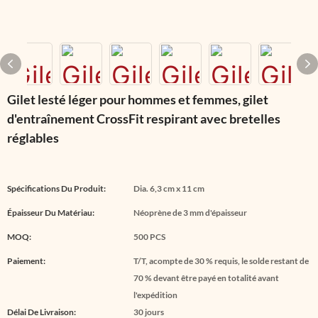
Gilet lesté léger pour hommes et femmes, gilet
d'entraînement CrossFit respirant avec bretelles
réglables
Spécifications Du Produit:
Dia. 6,3 cm x 11 cm
Épaisseur Du Matériau:
Néoprène de 3 mm d'épaisseur
MOQ:
500 PCS
Paiement:
T/T, acompte de 30 % requis, le solde restant de
70 % devant être payé en totalité avant
l'expédition
Délai De Livraison:
30 jours