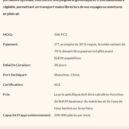
réglable, permettant un transport mains libres lors de vos voyages ou aventures
en plein air.
MOQ:
500 PCS
Paiement:
T/T, acompte de 30 % requis, le solde restant de
70 % devant être payé en totalité avant
l&#39;expédition.
Délai De Livraison:
30 jours
Port De Départ:
Shenzhen, Chine
Certification:
SGS
Prix:
Le prix spécifique doit être calculé en fonction
de l&#39;épaisseur du matériau et du type de
tissu laminé sur la surface.
Capacité D'approvisionnement:
200 000 pièces par mois