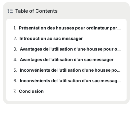
Table of Contents
1.
Présentation des housses pour ordinateur portable
2.
1.1
Introduction au sac messager
Qu'est-ce qu'une housse pour ordinateur portable ?
3.
1.2
2.1
Qu'est-ce qu'un sac messager ?
Caractéristiques principales d'une housse pour ordinateur portable
Avantages de l'utilisation d'une housse pour ordinateur portable
4.
2.2
3.1
Avantages de l'utilisation d'un sac messager
Protection
Caractéristiques principales d'un sac messager
5.
3.2
4.1
capacité de charge
Portabilité
Inconvénients de l'utilisation d'une housse pour ordinateur portable
6.
3.3
4.2
5.1
Capacité de charge limitée
Versatilité
rapport coût-efficacité
Inconvénients de l'utilisation d'un sac messager
7.
4.3
5.2
6.1
Conclusion
coût plus élevé
Confort
Ne convient pas pour les articles supplémentaires
6.2
plus volumineux