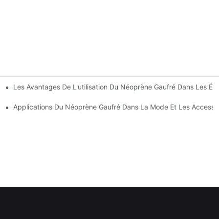
Les Avantages De L'utilisation Du Néoprène Gaufré Dans Les Éq
res Options
teurs De Plein Air
Applications Du Néoprène Gaufré Dans La Mode Et Les Accesso