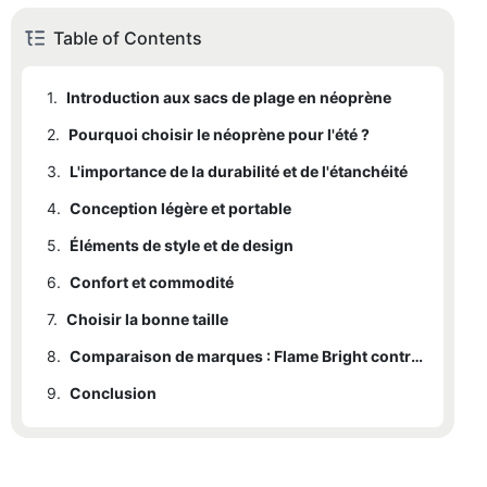
Table of Contents
1.
Introduction aux sacs de plage en néoprène
2.
Pourquoi choisir le néoprène pour l'été ?
3.
2.1
L'importance de la durabilité et de l'étanchéité
Sac de plage léger en néoprène pour l'été
4.
2.2
3.1
Conception légère et portable
Durabilité
Sac fourre-tout imperméable en néoprène pour les voyages
5.
3.2
4.1
Éléments de style et de design
Léger
Imperméabilisation
6.
4.2
5.1
Confort et commodité
Design élégant
Portable
7.
5.2
6.1
Choisir la bonne taille
Poignées confortables
Versatilité
8.
6.2
7.1
Options de taille
Bretelles réglables
Comparaison de marques : Flame Bright contre ses concurrents
9.
6.3
7.2
8.1
Conclusion
Taille pratique
Flame Bright contre ses concurrents
Poches intérieures
8.2
8.1.1
Durabilité
Tableau d'exemple : Comparaison des marques
8.1.2
Imperméabilisation