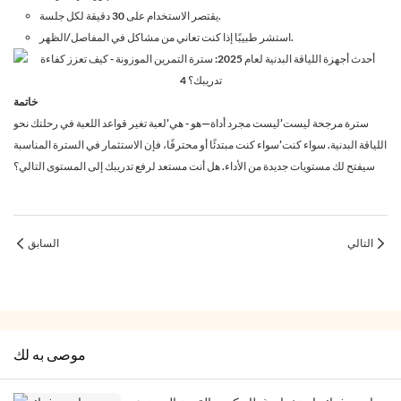
يقتصر الاستخدام على 30 دقيقة لكل جلسة.
استشر طبيبًا إذا كنت تعاني من مشاكل في المفاصل/الظهر.
خاتمة
سترة مرجحة ليست’ليست مجرد أداة—هو - هي’لعبة تغير قواعد اللعبة في رحلتك نحو
اللياقة البدنية. سواء كنت’سواء كنت مبتدئًا أو محترفًا، فإن الاستثمار في السترة المناسبة
سيفتح لك مستويات جديدة من الأداء. هل أنت مستعد لرفع تدريبك إلى المستوى التالي؟
التالي
السابق
موصى به لك