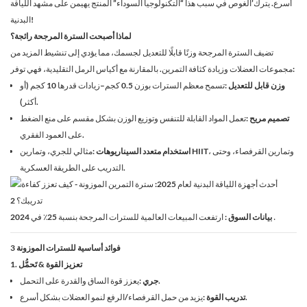
أسرع. يترك’الغوص في سبب هذا “التكنولوجيا السوداء” المنتج يهيمن على مشهد اللياقة
البدنية!
لماذا أصبحت السترة المرجحة رائجة؟
تضيف السترة المرجحة وزنًا قابلًا للتعديل لجسمك، مما يؤدي إلى تنشيط المزيد من
مجموعات العضلات وزيادة كثافة التمرين. بالمقارنة مع أكياس الرمل التقليدية، فهي توفر:
وزن قابل للتعديل
:تسمح معظم السترات بوزن 0.5 كجم–زيادات قدرها 10 كجم (أو
أكثر).
تصميم مريح
:تعمل المواد القابلة للتنفس وتوزيع الوزن بشكل مقسم على منع الضغط
على العمود الفقري.
استخدام متعدد السيناريوهات
:مثالي للجري، وتمارين HIIT، وتمارين القرفصاء، وحتى
التدريب على الطريقة العسكرية.
.
: ارتفعت المبيعات العالمية للسترات المرجحة بنسبة 25٪ في 2024
بيانات السوق
3 فوائد أساسية للسترات الموزونة
1. تعزيز القوة & تَحمُّل
:يعزز قوة الساق والقدرة على التحمل.
جري
:يزيد من حمل القرفصاء/الرفع لنمو العضلات بشكل أسرع.
تدريب القوة