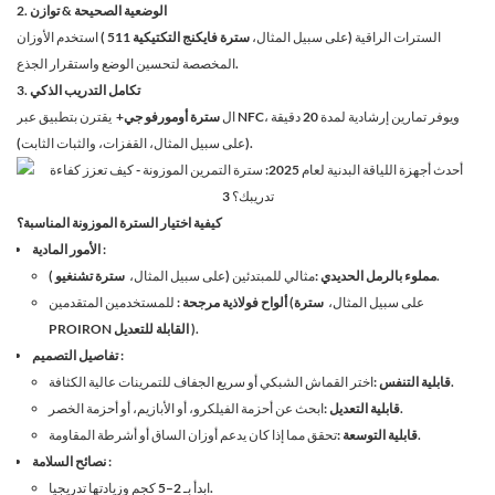
2. الوضعية الصحيحة & توازن
السترات الراقية (على سبيل المثال،
سترة فايكنج التكتيكية 511
) استخدم الأوزان
المخصصة لتحسين الوضع واستقرار الجذع.
3. تكامل التدريب الذكي
ال
سترة أومورفو جي+
يقترن بتطبيق عبر NFC، ويوفر تمارين إرشادية لمدة 20 دقيقة
(على سبيل المثال، القفزات، والثبات الثابت).
كيفية اختيار السترة الموزونة المناسبة؟
:
الأمور المادية
).
مملوء بالرمل الحديدي
:مثالي للمبتدئين (على سبيل المثال،
سترة تشنغيو
: للمستخدمين المتقدمين (على سبيل المثال،
سترة
ألواح فولاذية مرجحة
).
PROIRON القابلة للتعديل
:
تفاصيل التصميم
:اختر القماش الشبكي أو سريع الجفاف للتمرينات عالية الكثافة.
قابلية التنفس
:ابحث عن أحزمة الفيلكرو، أو الأبازيم، أو أحزمة الخصر.
قابلية التعديل
:تحقق مما إذا كان يدعم أوزان الساق أو أشرطة المقاومة.
قابلية التوسعة
:
نصائح السلامة
ابدأ بـ 2–5 كجم وزيادتها تدريجيا.