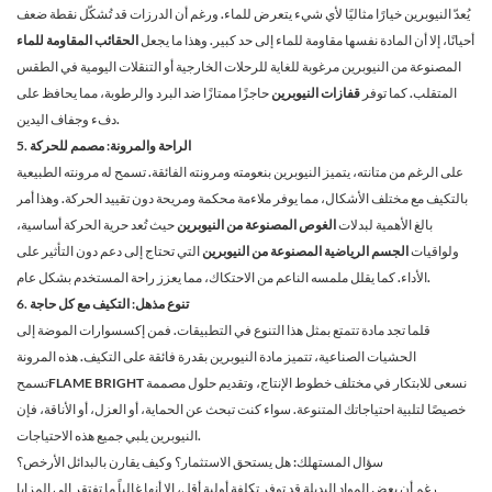
يُعدّ النيوبرين خيارًا مثاليًا لأي شيء يتعرض للماء. ورغم أن الدرزات قد تُشكّل نقطة ضعف
أحيانًا، إلا أن المادة نفسها مقاومة للماء إلى حد كبير. وهذا ما يجعل
الحقائب المقاومة للماء
المصنوعة من النيوبرين مرغوبة للغاية للرحلات الخارجية أو التنقلات اليومية في الطقس
المتقلب. كما توفر
قفازات النيوبرين
حاجزًا ممتازًا ضد البرد والرطوبة، مما يحافظ على
دفء وجفاف اليدين.
5. الراحة والمرونة: مصمم للحركة
على الرغم من متانته، يتميز النيوبرين بنعومته ومرونته الفائقة. تسمح له مرونته الطبيعية
بالتكيف مع مختلف الأشكال، مما يوفر ملاءمة محكمة ومريحة دون تقييد الحركة. وهذا أمر
بالغ الأهمية لبدلات
الغوص المصنوعة من النيوبرين
حيث تُعد حرية الحركة أساسية،
ولواقيات
الجسم الرياضية المصنوعة من النيوبرين
التي تحتاج إلى دعم دون التأثير على
الأداء. كما يقلل ملمسه الناعم من الاحتكاك، مما يعزز راحة المستخدم بشكل عام.
6. تنوع مذهل: التكيف مع كل حاجة
قلما تجد مادة تتمتع بمثل هذا التنوع في التطبيقات. فمن إكسسوارات الموضة إلى
الحشيات الصناعية، تتميز مادة النيوبرين بقدرة فائقة على التكيف. هذه المرونة
نسعى للابتكار في مختلف خطوط الإنتاج، وتقديم حلول مصممة
FLAME BRIGHT
تسمح
خصيصًا لتلبية احتياجاتك المتنوعة. سواء كنت تبحث عن الحماية، أو العزل، أو الأناقة، فإن
النيوبرين يلبي جميع هذه الاحتياجات.
سؤال المستهلك: هل يستحق الاستثمار؟ وكيف يقارن بالبدائل الأرخص؟
رغم أن بعض المواد البديلة قد توفر تكلفة أولية أقل، إلا أنها غالباً ما تفتقر إلى المزايا