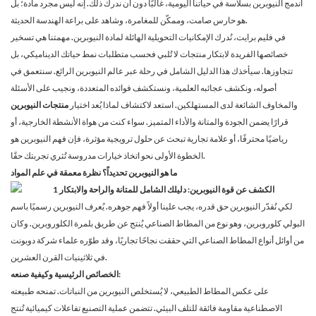
اندمج النيوبرين بسلاسة في حياتنا اليومية، غالبًا دون أن ندرك ذلك. إنه ليس مجرد مادة؛ بل
هو حارس صامت، وممكّن للمغامرة، وشاهد على براعة الهندسة الحديثة.
في فليم برايت، نُدرك الإمكانيات التحويلية الهائلة لمادة النيوبرين. مهمتنا هي تسخير
خصائصها الفريدة لابتكار منتجات لا تُلبي فحسب متطلبات نمط حياتك الديناميكي، بل
تتجاوزها. سيأخذك هذا الدليل الشامل في رحلة عبر عالم النيوبرين الرائع. سنتعمق في
أصوله، ونكشف عجائبه العلمية، ونستكشف فوائده المتعددة، ونجيب على الأسئلة
والمخاوف الشائعة لدى المستهلكين. استعد لاكتشاف لماذا يُعد اختيار
منتجات النيوبرين
قرارًا يضمن الجودة والمتانة والأداء المتميز. سواء كنت من هواة الأنشطة الخارجية، أو
رياضيًا محترفًا، أو علامة تجارية تبحث عن حلول ترويجية مؤثرة، فإن فهم النيوبرين هو
الخطوة الأولى نحو اتخاذ خيارات مدروسة تُثري تجربتك حقًا.
ما هو النيوبرين تحديداً؟ نظرة معمقة في علم المواد
لكي نُقدّر النيوبرين حق قدره، يجب علينا أولاً فهم جوهره. يُعرف النيوبرين رسميًا باسم
البولي كلوروبرين، وهو نوع من المطاط الصناعي يُنتج عن طريق بلمرة الكلوروبرين. وكان
من أوائل أنواع المطاط الصناعي التي حققت نجاحًا تجاريًا، وقد طوّره علماء شركة دوبونت
في ثلاثينيات القرن العشرين.
الخصائص الرئيسية وكيفية صنعه:
على عكس المطاط الطبيعي، لا يُستخلص النيوبرين من النباتات. تمنحه طبيعته
الاصطناعية مقاومة فائقة للتلف البيئي. تتضمن عملية التصنيع تفاعلات كيميائية تُنتج