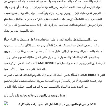
الدفء والقبضة المحكمة والمتانة لمجموعة واسعة من الأنشطة. سواء كنت تغوص في
المياه الباردة، أو تصطاد السمك، أو تمارس التجديف، أو ركوب الدراجات، أو تؤدي مهامًا
تتطلب براعة وحماية، فإن النيوبرين يوفر حاجزًا موثوقًا ضد العوامل الجوية. يضمن نسيجه
الطبيعي، الذي غالبًا ما يُعزز بطبقات خاصة، قبضة ممتازة حتى في حالة البلل، مما يمنع
الانزلاق ويعزز التحكم. تحافظ خصائصه الحرارية على راحة يديك، مما يسمح لك بالتركيز
على المهمة التي بين يديك.
سؤال المستهلك: هل سأفقد القدرة على استخدام يديّ؟ هل هي مقاومة للماء حقاً؟
رغم أن بعض القفازات السميكة قد تحدّ قليلاً من مرونة اليد، إلا أن تركيبات النيوبرين
الحديثة والتصاميم المريحة تهدف إلى تقليل هذا التأثير. تتميز العديد من
قفازات النيوبرين
بمقاومتها العالية للماء؛ وللحصول على عزل مائي كامل، غالبًا ما تحتوي على درزات
محكمة الإغلاق. تركز علامة FLAME BRIGHT على تحقيق التوازن بين الدفء والحماية مع
الحفاظ على حساسية اليد الأساسية.
التي
قفازات FLAME BRIGHT
خطاف
: من المياه المتجمدة إلى المهام الشاقة، اكتشف
توفر قبضة فائقة وعزلًا حراريًا ممتازًا دون التضحية بمرونة اليد. استكشف خيارات تجمع
بين أحدث تقنيات المواد والتصميم المريح لتوفير أقصى حماية وأداء لليدين.
هدايا ترويجية من النيوبرين: علامة تجارية ذات تأثير دائم