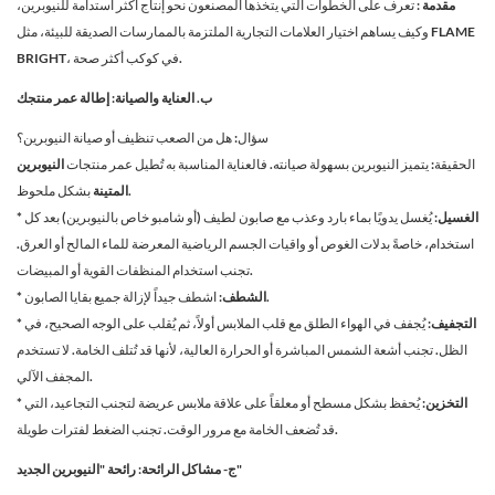
مقدمة
: تعرف على الخطوات التي يتخذها المصنعون نحو إنتاج أكثر استدامة للنيوبرين،
وكيف يساهم اختيار العلامات التجارية الملتزمة بالممارسات الصديقة للبيئة، مثل FLAME
BRIGHT، في كوكب أكثر صحة.
ب. العناية والصيانة: إطالة عمر منتجك
سؤال: هل من الصعب تنظيف أو صيانة النيوبرين؟
الحقيقة: يتميز النيوبرين بسهولة صيانته. فالعناية المناسبة به تُطيل عمر منتجات
النيوبرين
بشكل ملحوظ.
المتينة
* الغسيل:
يُغسل يدويًا بماء بارد وعذب مع صابون لطيف (أو شامبو خاص بالنيوبرين) بعد كل
استخدام، خاصةً بدلات الغوص أو واقيات الجسم الرياضية المعرضة للماء المالح أو العرق.
تجنب استخدام المنظفات القوية أو المبيضات.
اشطف جيداً لإزالة جميع بقايا الصابون.
* الشطف:
* التجفيف:
يُجفف في الهواء الطلق مع قلب الملابس أولاً، ثم يُقلب على الوجه الصحيح، في
الظل. تجنب أشعة الشمس المباشرة أو الحرارة العالية، لأنها قد تُتلف الخامة. لا تستخدم
المجفف الآلي.
* التخزين:
يُحفظ بشكل مسطح أو معلقاً على علاقة ملابس عريضة لتجنب التجاعيد، التي
قد تُضعف الخامة مع مرور الوقت. تجنب الضغط لفترات طويلة.
ج- مشاكل الرائحة: رائحة "النيوبرين الجديد"