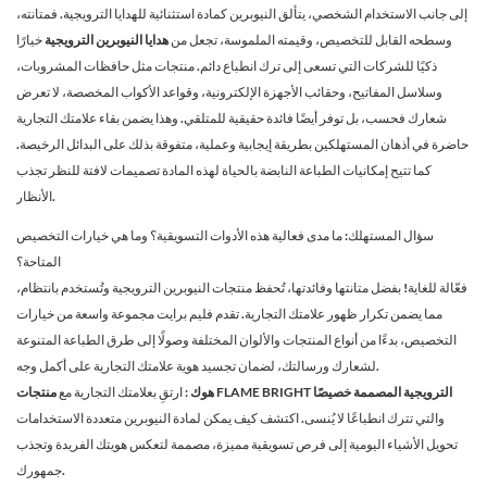
إلى جانب الاستخدام الشخصي، يتألق النيوبرين كمادة استثنائية للهدايا الترويجية. فمتانته،
وسطحه القابل للتخصيص، وقيمته الملموسة، تجعل من
هدايا النيوبرين الترويجية
خيارًا
ذكيًا للشركات التي تسعى إلى ترك انطباع دائم. منتجات مثل حافظات المشروبات،
وسلاسل المفاتيح، وحقائب الأجهزة الإلكترونية، وقواعد الأكواب المخصصة، لا تعرض
شعارك فحسب، بل توفر أيضًا فائدة حقيقية للمتلقي. وهذا يضمن بقاء علامتك التجارية
حاضرة في أذهان المستهلكين بطريقة إيجابية وعملية، متفوقة بذلك على البدائل الرخيصة.
كما تتيح إمكانيات الطباعة النابضة بالحياة لهذه المادة تصميمات لافتة للنظر تجذب
الأنظار.
سؤال المستهلك: ما مدى فعالية هذه الأدوات التسويقية؟ وما هي خيارات التخصيص
المتاحة؟
فعّالة للغاية! بفضل متانتها وفائدتها، تُحفظ منتجات النيوبرين الترويجية وتُستخدم بانتظام،
مما يضمن تكرار ظهور علامتك التجارية. تقدم فليم برايت مجموعة واسعة من خيارات
التخصيص، بدءًا من أنواع المنتجات والألوان المختلفة وصولًا إلى طرق الطباعة المتنوعة
لشعارك ورسالتك، لضمان تجسيد هوية علامتك التجارية على أكمل وجه.
منتجات FLAME BRIGHT الترويجية المصممة خصيصًا
هوك
: ارتقِ بعلامتك التجارية مع
والتي تترك انطباعًا لا يُنسى. اكتشف كيف يمكن لمادة النيوبرين متعددة الاستخدامات
تحويل الأشياء اليومية إلى فرص تسويقية مميزة، مصممة لتعكس هويتك الفريدة وتجذب
جمهورك.