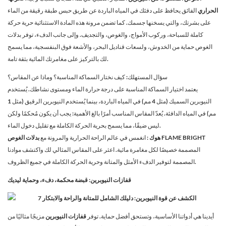
الحراري
الفائق يحافظ على دفئك في المياه الباردة عن طريق حبس طبقة رقيقة من الماء
على بشرتك، والتي يسخنها جسمك. كما تضمن مرونة هذه المادة الاستثنائية حرية حركة
كاملة للسباحة، وركوب الأمواج، والغوص، والتجديف. وإلى جانب الدفء، توفر بدلات
الغوص حماية من الخدوش، ولسعات قناديل البحر، والأشعة فوق البنفسجية، مما يسمح
لك بالتركيز على مغامرتك المائية بثقة تامة.
سؤال المستهلك: كيف نختار السماكة المناسبة؟ وماذا عن المقاس؟
يعتمد اختيار السماكة المناسبة على درجة حرارة الماء ومستوى نشاطك. يُستخدم
النيوبرين السميك (مثل 4 مم) في المياه الباردة، بينما يُستخدم النيوبرين الرقيق (مثل 1
مم) في المياه الدافئة. يُعدّ المقاس المناسب أمرًا بالغ الأهمية: يجب أن يكون مُحكمًا ولكن
ليس ضيقًا، مما يسمح بحرية الحركة الكاملة مع تقليل دخول الماء.
بدلات الغوص FLAME BRIGHT
هوك
: انغمس في عالم الراحة الحرارية والمرونة مع
المصممة خصيصًا لكل مغامرة مائية. اعثر على المقاس المثالي لك واكتشف موادنا
المصممة لتوفير الدفء الأمثل والمتانة وحرية الحركة الكاملة في جميع الظروف.
قفازات النيوبرين: قبضة محكمة، دفء، وحماية ليديك
أيدينا هي أدواتنا الأساسية، وتستحق أفضل حماية. توفر
قفازات النيوبرين
مزيجًا مثاليًا من