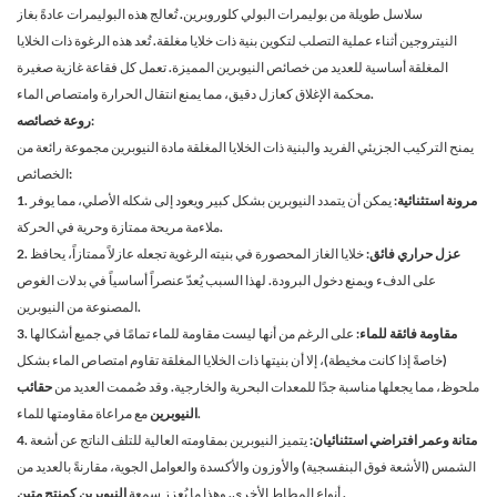
سلاسل طويلة من بوليمرات البولي كلوروبرين. تُعالج هذه البوليمرات عادةً بغاز
النيتروجين أثناء عملية التصلب لتكوين بنية ذات خلايا مغلقة. تُعد هذه الرغوة ذات الخلايا
المغلقة أساسية للعديد من خصائص النيوبرين المميزة. تعمل كل فقاعة غازية صغيرة
محكمة الإغلاق كعازل دقيق، مما يمنع انتقال الحرارة وامتصاص الماء.
روعة خصائصه:
يمنح التركيب الجزيئي الفريد والبنية ذات الخلايا المغلقة مادة النيوبرين مجموعة رائعة من
الخصائص:
1. مرونة استثنائية:
يمكن أن يتمدد النيوبرين بشكل كبير ويعود إلى شكله الأصلي، مما يوفر
ملاءمة مريحة ممتازة وحرية في الحركة.
2. عزل حراري فائق:
خلايا الغاز المحصورة في بنيته الرغوية تجعله عازلاً ممتازاً، يحافظ
على الدفء ويمنع دخول البرودة. لهذا السبب يُعدّ عنصراً أساسياً في بدلات الغوص
المصنوعة من النيوبرين.
3. مقاومة فائقة للماء:
على الرغم من أنها ليست مقاومة للماء تمامًا في جميع أشكالها
(خاصةً إذا كانت مخيطة)، إلا أن بنيتها ذات الخلايا المغلقة تقاوم امتصاص الماء بشكل
ملحوظ، مما يجعلها مناسبة جدًا للمعدات البحرية والخارجية. وقد صُممت العديد من
حقائب
مع مراعاة مقاومتها للماء.
النيوبرين
4. متانة وعمر افتراضي استثنائيان:
يتميز النيوبرين بمقاومته العالية للتلف الناتج عن أشعة
الشمس (الأشعة فوق البنفسجية) والأوزون والأكسدة والعوامل الجوية، مقارنةً بالعديد من
.
أنواع المطاط الأخرى. وهذا ما يُعزز سمعة
النيوبرين كمنتج متين