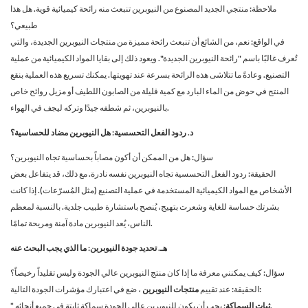
ملاحظة: منتجي الجديد المصنوع من النيوبرين تنبعث منه رائحة كيميائية قوية. هل هذا
طبيعي؟
في الواقع: نعم، من الشائع أن تنبعث رائحة مميزة من منتجات النيوبرين الجديدة، والتي
تُعرف غالبًا باسم "رائحة النيوبرين الجديدة". ويعود ذلك إلى بقايا المواد الكيميائية من عملية
التصنيع. وعادةً ما تتلاشى هذه الرائحة بسرعة عند تهويتها. يمكنك تسريع هذه العملية بنقع
المنتج في حوض من الماء البارد مع كمية قليلة من الصابون اللطيف أو مزيل روائح خاص
بالنيوبرين، ثم شطفه جيدًا وتركه ليجف في الهواء.
د. ردود الفعل التحسسية: هل النيوبرين مضاد للحساسية؟
سؤال: هل من الممكن أن أكون مصاباً بحساسية تجاه النيوبرين؟
الحقيقة: ردود الفعل التحسسية تجاه النيوبرين نفسه نادرة. مع ذلك، قد يتفاعل بعض
الأشخاص مع المواد الكيميائية المستخدمة في عملية التصنيع (مثل المُسرّعات). إذا كانت
بشرتك حساسة للغاية وشعرت بتهيج، يُنصح باستشارة طبيب جلدية. بالنسبة لمعظم
الناس، يُعد النيوبرين مادة آمنة ومريحة تمامًا.
هـ. تحديد جودة النيوبرين: ما الذي يجب البحث عنه
سؤال: كيف يمكنني معرفة ما إذا كان منتج النيوبرين عالي الجودة وليس تقليداً رخيصاً؟
، ضع في اعتبارك مؤشرات الجودة التالية:
الحقيقة: عند تقييم
منتجات النيوبرين
يجب أن يكون للنيوبرين عالي الجودة سماكة ثابتة في جميع أنحائه.
* ثبات السماكة: