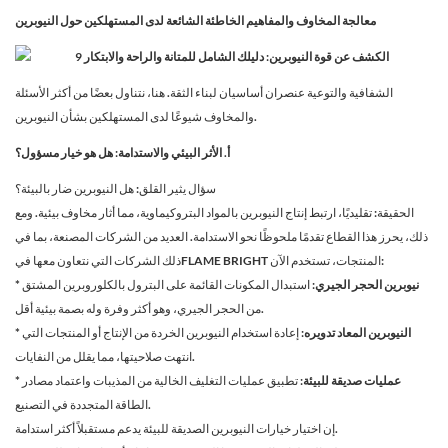
معالجة المخاوف والمفاهيم الخاطئة الشائعة لدى المستهلكين حول النيوبرين
الشفافية والتوعية عنصران أساسيان لبناء الثقة. هنا، نتناول بعضًا من أكثر الأسئلة
والمخاوف شيوعًا لدى المستهلكين بشأن النيوبرين.
أ. الأثر البيئي والاستدامة: هل هو خيار مسؤول؟
سؤال يثير القلق: هل النيوبرين ضار بالبيئة؟
الحقيقة: تقليديًا، ارتبط إنتاج النيوبرين بالمواد البتروكيماوية، مما أثار مخاوف بيئية. ومع
ذلك، يحرز هذا القطاع تقدمًا ملحوظًا نحو الاستدامة. العديد من الشركات المصنعة، بما في
المنتجات، تستخدم الآن:
FLAME BRIGHT
ذلك الشركات التي نتعاون معها في
* نيوبرين الحجر الجيري:
استبدال المكونات القائمة على البترول بالكلوروبرين المشتق
من الحجر الجيري، وهو أكثر وفرة وله بصمة بيئية أقل.
* النيوبرين المعاد تدويره:
إعادة استخدام النيوبرين الخردة من الإنتاج أو المنتجات التي
انتهت صلاحيتها، مما يقلل من النفايات.
* عمليات صديقة للبيئة:
تطبيق عمليات التغليف الخالية من المذيبات واعتماد مصادر
الطاقة المتجددة في التصنيع.
إن اختيار خيارات النيوبرين الصديقة للبيئة يدعم مستقبلاً أكثر استدامة.