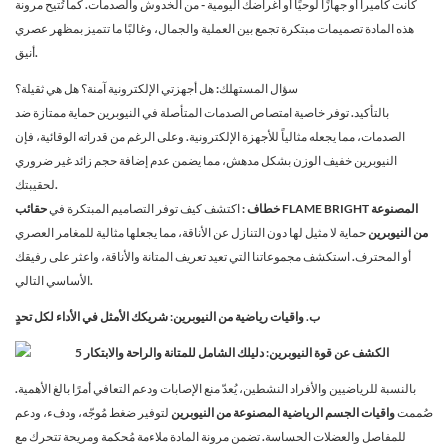
كانت كاميرا أو جهازًا لوحيًا أو أغراضك اليومية - من الخدوش والصدمات. كما تُتيح مرونة
هذه المادة تصميمات مبتكرة تجمع بين العملية والجمال، وغالبًا ما تتميز بمظهر عصري
أنيق.
سؤال المستهلك: هل أجهزتي الإلكترونية آمنة؟ هل هي ثقيلة؟
بالتأكيد. توفر خاصية امتصاص الصدمات المتأصلة في النيوبرين حماية ممتازة ضد
الصدمات، مما يجعله مثالياً للأجهزة الإلكترونية. وعلى الرغم من قدراته الوقائية، فإن
النيوبرين خفيف الوزن بشكل مدهش، مما يضمن عدم إضافة حجم زائد غير ضروري
لحقيبتك.
خطاف
: اكتشف كيف توفر التصاميم المبتكرة في
حقائب FLAME BRIGHT المصنوعة
من النيوبرين
حماية لا مثيل لها دون التنازل عن الأناقة، مما يجعلها مثالية للمغامر العصري
أو المحترف. استكشف مجموعاتنا التي تعيد تعريف المتانة والأناقة، واعثر على رفيقك
الأساسي التالي.
ب. واقيات رياضية من النيوبرين: شريكك الأمثل في الأداء لكل تحدٍ
بالنسبة للرياضيين والأفراد النشطين، يُعدّ منع الإصابات ودعم التعافي أمرًا بالغ الأهمية.
صُممت
واقيات الجسم الرياضية المصنوعة من النيوبرين
لتوفير ضغط مُوجّه، ودفء، ودعم
للمفاصل والعضلات الحساسة. تضمن مرونة المادة ملاءمة مُحكمة ومريحة تتحرك مع