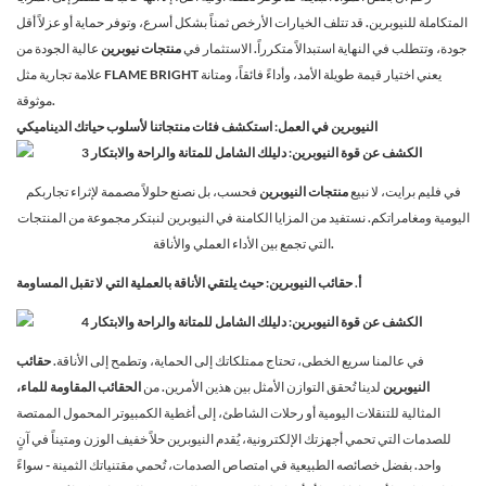
المتكاملة للنيوبرين. قد تتلف الخيارات الأرخص ثمناً بشكل أسرع، وتوفر حماية أو عزلاً أقل
جودة، وتتطلب في النهاية استبدالاً متكرراً. الاستثمار في
منتجات نيوبرين
عالية الجودة من
علامة تجارية مثل FLAME BRIGHT يعني اختيار قيمة طويلة الأمد، وأداءً فائقاً، ومتانة
موثوقة.
النيوبرين في العمل: استكشف فئات منتجاتنا لأسلوب حياتك الديناميكي
في فليم برايت، لا نبيع
منتجات النيوبرين
فحسب، بل نصنع حلولاً مصممة لإثراء تجاربكم
اليومية ومغامراتكم. نستفيد من المزايا الكامنة في النيوبرين لنبتكر مجموعة من المنتجات
التي تجمع بين الأداء العملي والأناقة.
أ. حقائب النيوبرين: حيث يلتقي الأناقة بالعملية التي لا تقبل المساومة
في عالمنا سريع الخطى، تحتاج ممتلكاتك إلى الحماية، وتطمح إلى الأناقة.
حقائب
النيوبرين
لدينا تُحقق التوازن الأمثل بين هذين الأمرين. من
الحقائب المقاومة للماء،
المثالية للتنقلات اليومية أو رحلات الشاطئ، إلى أغطية الكمبيوتر المحمول الممتصة
للصدمات التي تحمي أجهزتك الإلكترونية، يُقدم النيوبرين حلاً خفيف الوزن ومتيناً في آنٍ
واحد. بفضل خصائصه الطبيعية في امتصاص الصدمات، تُحمي مقتنياتك الثمينة - سواءً