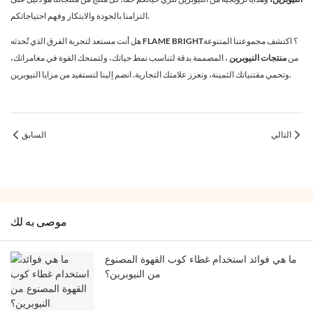
التزامنا بالجودة والابتكار وفهم احتياجاتكم.
هل أنت مستعد لتجربة الفرق الذي تُحدثه FLAME BRIGHT؟ اكتشف مجموعتنا المتنوعة
من
منتجات النيوبرين
، المصممة بدقة لتناسب نمط حياتك، ولتمنحك القوة في مغامراتك،
وتحمي مقتنياتك الثمينة، وتعزز علامتك التجارية. انضم إلينا لتستفيد من مزايا النيوبرين.
التالي
السابق
موصى به لك
ما هي فوائد استخدام غطاء كوب القهوة المصنوع
من النيوبرين؟