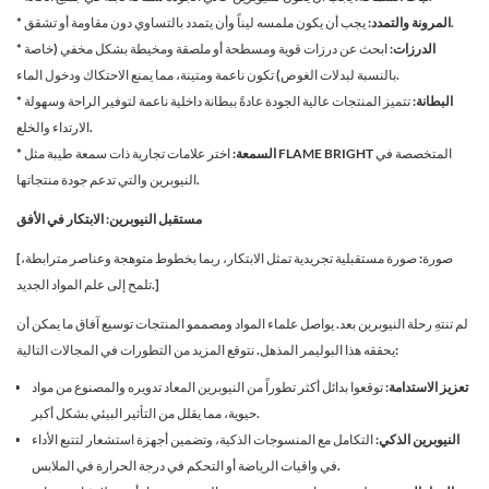
يجب أن يكون ملمسه ليناً وأن يتمدد بالتساوي دون مقاومة أو تشقق.
* المرونة والتمدد:
* الدرزات:
ابحث عن درزات قوية ومسطحة أو ملصقة ومخيطة بشكل مخفي (خاصة
بالنسبة لبدلات الغوص) تكون ناعمة ومتينة، مما يمنع الاحتكاك ودخول الماء.
* البطانة:
تتميز المنتجات عالية الجودة عادةً ببطانة داخلية ناعمة لتوفير الراحة وسهولة
الارتداء والخلع.
* السمعة:
اختر علامات تجارية ذات سمعة طيبة مثل FLAME BRIGHT المتخصصة في
النيوبرين والتي تدعم جودة منتجاتها.
مستقبل النيوبرين: الابتكار في الأفق
[صورة: صورة مستقبلية تجريدية تمثل الابتكار، ربما بخطوط متوهجة وعناصر مترابطة،
تلمح إلى علم المواد الجديد.]
لم تنتهِ رحلة النيوبرين بعد. يواصل علماء المواد ومصممو المنتجات توسيع آفاق ما يمكن أن
يحققه هذا البوليمر المذهل. نتوقع المزيد من التطورات في المجالات التالية:
تعزيز الاستدامة:
توقعوا بدائل أكثر تطوراً من النيوبرين المعاد تدويره والمصنوع من مواد
حيوية، مما يقلل من التأثير البيئي بشكل أكبر.
النيوبرين الذكي:
التكامل مع المنسوجات الذكية، وتضمين أجهزة استشعار لتتبع الأداء
في واقيات الرياضة أو التحكم في درجة الحرارة في الملابس.