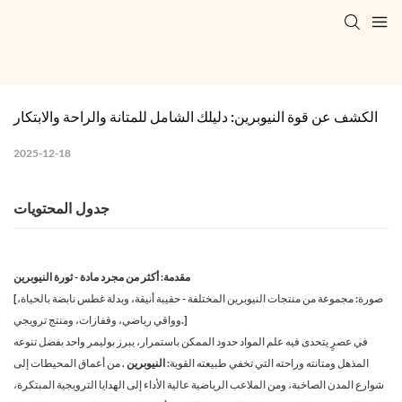
الكشف عن قوة النيوبرين: دليلك الشامل للمتانة والراحة والابتكار
2025-12-18
جدول المحتويات
مقدمة: أكثر من مجرد مادة - ثورة النيوبرين
[صورة: مجموعة من منتجات النيوبرين المختلفة - حقيبة أنيقة، وبدلة غطس نابضة بالحياة،
وواقي رياضي، وقفازات، ومنتج ترويجي.]
في عصرٍ يتحدى فيه علم المواد حدود الممكن باستمرار، يبرز بوليمر واحد بفضل تنوعه
المذهل ومتانته وراحته التي تخفي طبيعته القوية:
النيوبرين
. من أعماق المحيطات إلى
شوارع المدن الصاخبة، ومن الملاعب الرياضية عالية الأداء إلى الهدايا الترويجية المبتكرة،