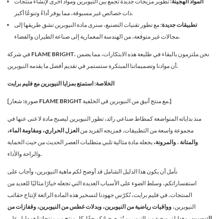
المواد الهجينة:
تطوير مزيجات جديدة تجمع بين النيوبرين ومواد أخرى لإنشاء منتجات
ذات خصائص غير مسبوقة، مما يوفر أداءً وتنوعًا أكبر.
تطبيقات جديدة:
مع تطور تقنيات التصنيع، سنرى مادة النيوبرين تشق طريقها إلى
مجالات غير متوقعة، من الهندسة المعمارية إلى صناعة الطيران والفضاء.
في شركة FLAME BRIGHT، نحن ملتزمون بالبقاء في طليعة هذه الابتكارات، مما يضمن
أن موادنا وتصميماتنا المبتكرة ستستمر في تقديم أفضل ما يقدمه النيوبرين.
الخلاصة: استمتع بمزايا النيوبرين مع فليم برايت
[صورة: شعار FLAME BRIGHT مع منتج أنيق من النيوبرين في الخلفية.]
منذ بداياته المتواضعة كمطاط صناعي رائد، تطور النيوبرين ليصبح مادة لا غنى عنها في
مجموعة واسعة من التطبيقات. فمزيجه الفريد من
العزل الحراري، ومقاومة الماء،
والمتانة
،
والمرونة،
يجعله مادة مثالية تلبي متطلبات العصر الحديث من حيث الحماية
والراحة والأداء.
نأمل أن يكون هذا الدليل الشامل قد أوضح لكم ماهية النيوبرين، وأجاب على
استفساراتكم، وسلط الضوء على الأسباب العديدة التي تجعله خيارًا مثاليًا للعديد من
المنتجات. في فليم برايت، نُكرّس جهودنا لتسخير هذه المادة الرائعة لإنتاج حقائب
النيوبرين،
وواقيات رياضية من النيوبرين، وبدلات غطس من النيوبرين، وقفازات من
النيوبرين،
وهدايا ترويجية من النيوبرين تُثري حياتكم حقًا. كل منتج من منتجاتنا هو دليل على