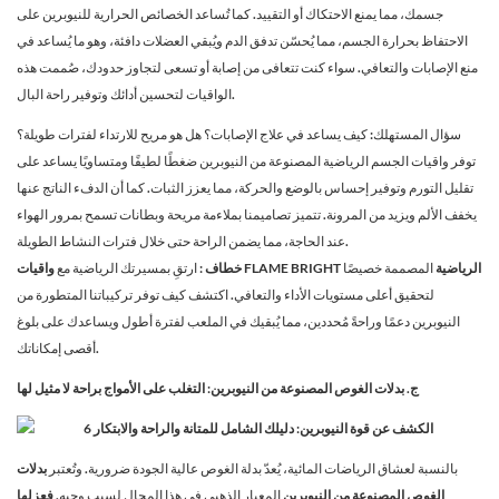
جسمك، مما يمنع الاحتكاك أو التقييد. كما تُساعد الخصائص الحرارية للنيوبرين على
الاحتفاظ بحرارة الجسم، مما يُحسّن تدفق الدم ويُبقي العضلات دافئة، وهو ما يُساعد في
منع الإصابات والتعافي. سواء كنت تتعافى من إصابة أو تسعى لتجاوز حدودك، صُممت هذه
الواقيات لتحسين أدائك وتوفير راحة البال.
سؤال المستهلك: كيف يساعد في علاج الإصابات؟ هل هو مريح للارتداء لفترات طويلة؟
توفر واقيات الجسم الرياضية المصنوعة من النيوبرين ضغطًا لطيفًا ومتساويًا يساعد على
تقليل التورم وتوفير إحساس بالوضع والحركة، مما يعزز الثبات. كما أن الدفء الناتج عنها
يخفف الألم ويزيد من المرونة. تتميز تصاميمنا بملاءمة مريحة وبطانات تسمح بمرور الهواء
عند الحاجة، مما يضمن الراحة حتى خلال فترات النشاط الطويلة.
واقيات FLAME BRIGHT الرياضية
المصممة خصيصًا
خطاف
: ارتقِ بمسيرتك الرياضية مع
لتحقيق أعلى مستويات الأداء والتعافي. اكتشف كيف توفر تركيباتنا المتطورة من
النيوبرين دعمًا وراحةً مُحددين، مما يُبقيك في الملعب لفترة أطول ويساعدك على بلوغ
أقصى إمكاناتك.
ج. بدلات الغوص المصنوعة من النيوبرين: التغلب على الأمواج براحة لا مثيل لها
بالنسبة لعشاق الرياضات المائية، يُعدّ بدلة الغوص عالية الجودة ضرورية. وتُعتبر
بدلات
الغوص المصنوعة من النيوبرين
المعيار الذهبي في هذا المجال لسبب وجيه.
فعزلها