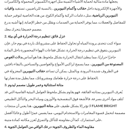
يجعلها مادة مثالية لحماية الأشياء الثمينة مثل أجهزة الكمبيوتر المحمولة والكاميرات
والأجهزة الإلكترونية داخل
حقائب وأكمام النيوبرين
. بالنسبة للرياضيين، تستفيد
واقيات
النيوبرين الرياضية،
مثل دعامات الركبة وأكمام الكوع، من هذه الخاصية لتوفير حماية
للمفاصل والعضلات، مما يوفر الحماية من الصدمات ويقلل من خطر الإصابة. إنها أشبه بدرع
مصمم خصيصًا يتحرك معك.
2. عزل فائق: تنظيم درجة الحرارة في أي بيئة
سواء كنت تتحدى برودة المياه أو تحاول الحفاظ على مشروباتك باردة في يوم حار، فإن
النيوبرين يتفوق في تنظيم درجة الحرارة. تشكل فقاعات الهواء المحصورة داخل المادة
حاجزًا حراريًا، مما يبطئ انتقال الحرارة بشكل ملحوظ. هذا هو أساس
بدلات الغوص
المصنوعة من النيوبرين
، مما يسمح لراكبي الأمواج والغواصين والسباحين بالبقاء دافئين
في الظروف شديدة البرودة. وبالمثل، يمكن أن تساعد
حقائب النيوبرين
المعزولة في
الحفاظ على درجة حرارة طعامك ومشروباتك، مما يطيل مدة نضارتها.
3. متانة استثنائية وعمر طويل: مصمم ليدوم
يُعرف النيوبرين بمتانته الفائقة، فهو يقاوم بشكل ملحوظ العوامل البيئية القاسية التي قد
تُتلف مواد أخرى بسرعة. فالأشعة فوق البنفسجية والأوزون ومياه البحر والتآكل الطبيعي
FLAME BRIGHT
. هذا يعني أن منتجات
لا تؤثر إلا بشكل طفيف على
متانة النيوبرين
مصممة لتحمل قسوة المغامرات والاستخدام اليومي، مما يضمن عمرًا أطول وعائدًا أفضل
على استثمارك. كما أن مقاومته للتآكل والتمزق تُعزز مكانته كمادة متينة.
4. مقاومة الماء والظروف الجوية: درعك الواقي من العوامل الجوية