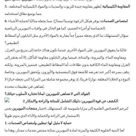
5. المقاومة الكيميائية:
يُظهر مقاومة جيدة للزيوت والمذيبات والمواد الكيميائية المختلفة،
مما يوسع نطاق استخدامه.
6. امتصاص الصدمات:
يوفر هيكل الرغوة توسيدًا ممتازًا، مما يجعله مثاليًا لحماية الأشياء
الحساسة أو أجزاء الجسم، كما هو الحال في واقيات النيوبرين الرياضية.
سؤال المستهلك: ما الذي يجعله مميزاً جداً مقارنة بالمواد الأخرى مثل النايلون أو المطاط
الطبيعي؟
غالبًا ما يتفوق النيوبرين على المواد الأخرى عندما تكون هناك حاجة إلى مزيج من العزل،
ومقاومة الماء، والمرونة، والمتانة. فبينما يوفر النايلون مقاومة للتآكل، إلا أنه يفتقر إلى
العزل ومقاومة الماء الكافية بدون طلاءات. أما المطاط الطبيعي، فيتميز بالمرونة، ولكنه
يتلف بسرعة أكبر عند تعرضه للأشعة فوق البنفسجية والأوزون. ويُحقق النيوبرين، وخاصةً
النوع ذو الخلايا المغلقة، توازنًا فريدًا، إذ يوفر مجموعة شاملة من المزايا التي تجعله خيارًا لا
يُضاهى في تطبيقات محددة.
الفوائد التي لا تضاهى للنيوبرين: لماذا تختاره لأسلوب حياتك؟
تُترجم الخصائص العلمية إلى مزايا ملموسة لك كمستهلك. اختيار
منتجات النيوبرين
يعني
الاستثمار في الراحة والحماية والأداء الذي يدوم طويلاً.
1. حماية لا مثيل لها: تبطين وامتصاص الصدمات
تُعدّ البنية الخلوية الكثيفة والمرنة لمادة النيوبرين بمثابة ممتص صدمات ممتاز. وهذا ما