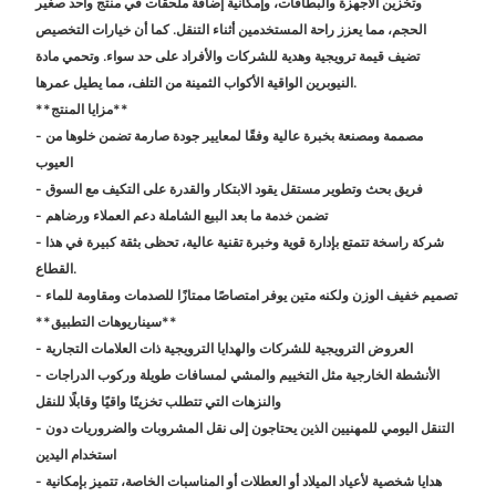
وتخزين الأجهزة والبطاقات، وإمكانية إضافة ملحقات في منتج واحد صغير
الحجم، مما يعزز راحة المستخدمين أثناء التنقل. كما أن خيارات التخصيص
تضيف قيمة ترويجية وهدية للشركات والأفراد على حد سواء. وتحمي مادة
النيوبرين الواقية الأكواب الثمينة من التلف، مما يطيل عمرها.
**مزايا المنتج**
- مصممة ومصنعة بخبرة عالية وفقًا لمعايير جودة صارمة تضمن خلوها من
العيوب
- فريق بحث وتطوير مستقل يقود الابتكار والقدرة على التكيف مع السوق
- تضمن خدمة ما بعد البيع الشاملة دعم العملاء ورضاهم
- شركة راسخة تتمتع بإدارة قوية وخبرة تقنية عالية، تحظى بثقة كبيرة في هذا
القطاع.
- تصميم خفيف الوزن ولكنه متين يوفر امتصاصًا ممتازًا للصدمات ومقاومة للماء
**سيناريوهات التطبيق**
- العروض الترويجية للشركات والهدايا الترويجية ذات العلامات التجارية
- الأنشطة الخارجية مثل التخييم والمشي لمسافات طويلة وركوب الدراجات
والنزهات التي تتطلب تخزينًا واقيًا وقابلًا للنقل
- التنقل اليومي للمهنيين الذين يحتاجون إلى نقل المشروبات والضروريات دون
استخدام اليدين
- هدايا شخصية لأعياد الميلاد أو العطلات أو المناسبات الخاصة، تتميز بإمكانية