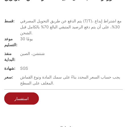
يتم الدفع عن طريق التحويل المصرفي (T/T)، مع اشتراط إيداع
قسط:
30%، على أن يتم دفع الرصيد المتبقي البالغ 70% بالكامل قبل
الشحن.
30 يومًا
موعد
التسليم:
شنتشن، الصين
منفذ
البداية:
SGS
شهادة:
يجب حساب السعر المحدد بناءً على سمك المادة ونوع القماش
سعر:
المغلف على السطح.
استفسار