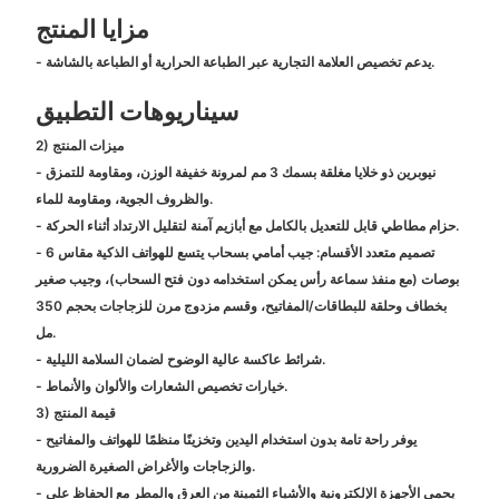
مزايا المنتج
- يدعم تخصيص العلامة التجارية عبر الطباعة الحرارية أو الطباعة بالشاشة.
سيناريوهات التطبيق
2) ميزات المنتج
- نيوبرين ذو خلايا مغلقة بسمك 3 مم لمرونة خفيفة الوزن، ومقاومة للتمزق
والظروف الجوية، ومقاومة للماء.
- حزام مطاطي قابل للتعديل بالكامل مع أبازيم آمنة لتقليل الارتداد أثناء الحركة.
- تصميم متعدد الأقسام: جيب أمامي بسحاب يتسع للهواتف الذكية مقاس 6
بوصات (مع منفذ سماعة رأس يمكن استخدامه دون فتح السحاب)، وجيب صغير
بخطاف وحلقة للبطاقات/المفاتيح، وقسم مزدوج مرن للزجاجات بحجم 350
مل.
- شرائط عاكسة عالية الوضوح لضمان السلامة الليلية.
- خيارات تخصيص الشعارات والألوان والأنماط.
3) قيمة المنتج
- يوفر راحة تامة بدون استخدام اليدين وتخزينًا منظمًا للهواتف والمفاتيح
والزجاجات والأغراض الصغيرة الضرورية.
- يحمي الأجهزة الإلكترونية والأشياء الثمينة من العرق والمطر مع الحفاظ على