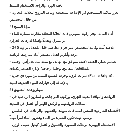
خفة الوزن والراحة للاستخدام النشط.
- يعزز سلامة المستخدم في الإضاءة المنخفضة ويدعم الترويج للعلامة التجارية
من خلال التخصيص.
4) مزايا المنتج
- أداء المادة: توفر رغوة النيوبرين ذات الخلايا المغلقة مقاومة ممتازة للماء
والتمزق وتحملًا واسعًا لدرجات الحرارة.
- ملاءمة آمنة وقابلة للتخصيص عبر حزام مطاطي قابل للتعديل بزاوية 360
درجة وأبازيم لحمل مستقر أثناء ممارسة الرياضة.
- تصميم عملي للجيب (جيب متوافق مع الهاتف مع منفذ سماعة رأس، وجيب
للبطاقات/المفاتيح، وحامل زجاجة) لإدارة العناصر بكفاءة.
- ميزات الرؤية وجودة التصنيع المثبتة من مورد ذي خبرة (Flame Bright)،
بالإضافة إلى خيارات المواد الصديقة للبيئة.
5) سيناريوهات التطبيق
- الرياضة واللياقة البدنية: الجري، وركوب الدراجات، والتمارين الرياضية في
الصالات الرياضية، والركض الليلي أو التنقل في المدينة.
- الأنشطة الخارجية: المشي لمسافات طويلة، والتخييم، والرحلات في الطقس
الرطب حيث تكون الحماية من الماء وتخزين الماء أمراً مهماً.
- الاستخدام اليومي: الرحلات القصيرة والتسوق والتنقل كبديل خفيف الوزن