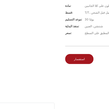
مادة:
قسط:
30 يومًا
موعد التسليم:
شنتشن، الصين
منفذ البداية:
سعر:
استفسار