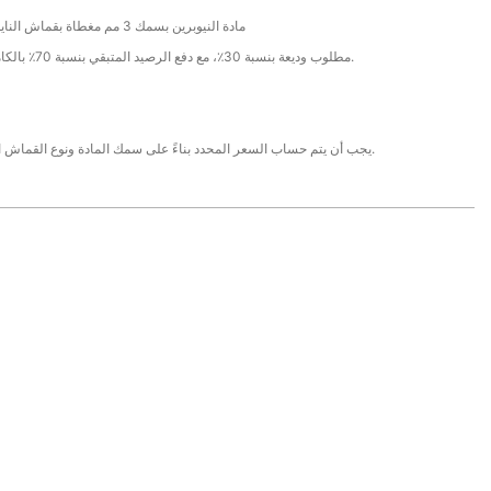
مادة النيوبرين بسمك 3 مم مغطاة بقماش النايلون على كلا الجانبين
T/T، مطلوب وديعة بنسبة 30٪، مع دفع الرصيد المتبقي بنسبة 70٪ بالكامل قبل الشحن.
يجب أن يتم حساب السعر المحدد بناءً على سمك المادة ونوع القماش المطبق على السطح.