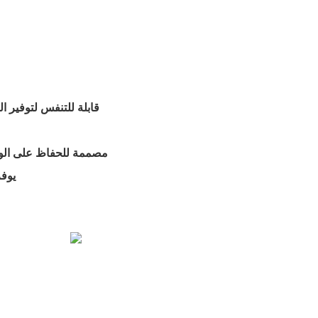
- قابلة للتنفس لتوفير ال
- مصممة للحفاظ على ال
- يو