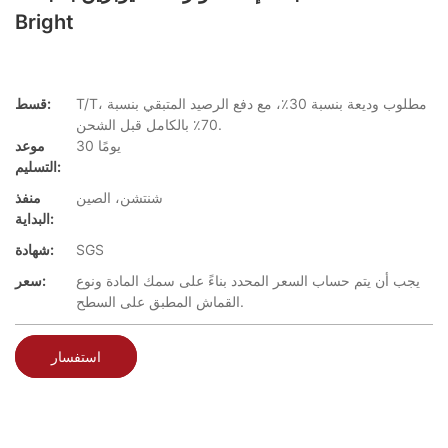
Bright
T/T، مطلوب وديعة بنسبة 30٪، مع دفع الرصيد المتبقي بنسبة
قسط:
70٪ بالكامل قبل الشحن.
30 يومًا
موعد
التسليم:
شنتشن، الصين
منفذ
البداية:
SGS
شهادة:
يجب أن يتم حساب السعر المحدد بناءً على سمك المادة ونوع
سعر:
القماش المطبق على السطح.
استفسار