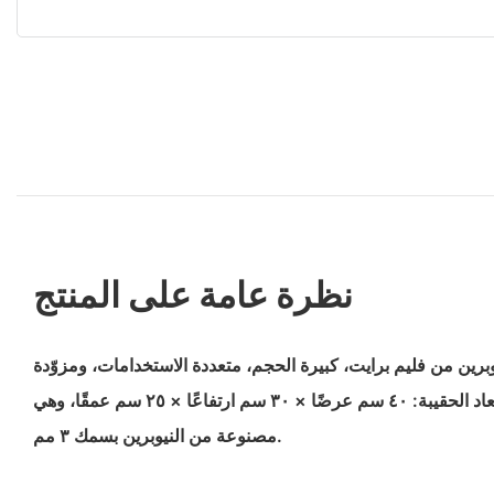
نظرة عامة على المنتج
برين من فليم برايت، كبيرة الحجم، متعددة الاستخدامات، ومزوّدة
بسحاب مبطن قابل للفصل. أبعاد الحقيبة: ٤٠ سم عرضًا × ٣٠ سم ارتفاعًا × ٢٥ سم عمقًا، وهي
مصنوعة من النيوبرين بسمك ٣ مم.