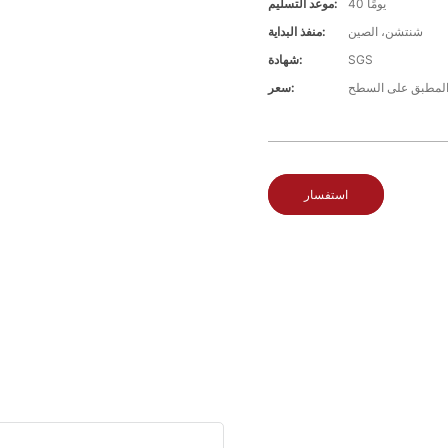
40 يومًا
موعد التسليم:
شنتشن، الصين
منفذ البداية:
SGS
شهادة:
سعر:
استفسار