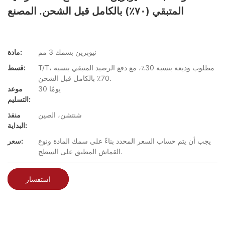
المتبقي (٧٠٪) بالكامل قبل الشحن. المصنع
نيوبرين بسمك 3 مم
مادة:
T/T، مطلوب وديعة بنسبة 30٪، مع دفع الرصيد المتبقي بنسبة
قسط:
70٪ بالكامل قبل الشحن.
30 يومًا
موعد
التسليم:
شنتشن، الصين
منفذ
البداية:
يجب أن يتم حساب السعر المحدد بناءً على سمك المادة ونوع
سعر:
القماش المطبق على السطح.
استفسار