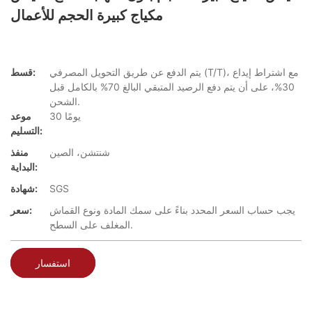
مكياج كبيرة الحجم للأعمال
يتم الدفع عن طريق التحويل المصرفي (T/T)، مع اشتراط إيداع
قسط:
30%، على أن يتم دفع الرصيد المتبقي البالغ 70% بالكامل قبل
الشحن.
30 يومًا
موعد
التسليم:
شنتشن، الصين
منفذ
البداية:
SGS
شهادة:
يجب حساب السعر المحدد بناءً على سمك المادة ونوع القماش
سعر:
المغلف على السطح.
استفسار