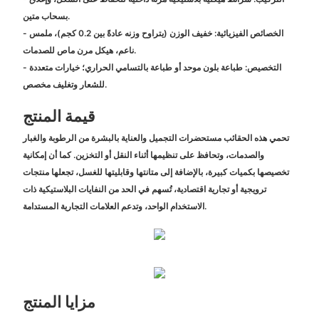
بسحاب متين.
- الخصائص الفيزيائية: خفيف الوزن (يتراوح وزنه عادةً بين 0.2 كجم)، ملمس
ناعم، هيكل مرن ماص للصدمات.
- التخصيص: طباعة بلون موحد أو طباعة بالتسامي الحراري؛ خيارات متعددة
للشعار وتغليف مخصص.
قيمة المنتج
تحمي هذه الحقائب مستحضرات التجميل والعناية بالبشرة من الرطوبة والغبار
والصدمات، وتحافظ على تنظيمها أثناء النقل أو التخزين. كما أن إمكانية
تخصيصها بكميات كبيرة، بالإضافة إلى متانتها وقابليتها للغسل، تجعلها منتجات
ترويجية أو تجارية اقتصادية، تُسهم في الحد من النفايات البلاستيكية ذات
الاستخدام الواحد، وتدعم العلامات التجارية المستدامة.
مزايا المنتج