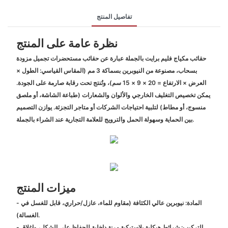
تفاصيل المنتج
نظرة عامة على المنتج
حقائب مكياج فليم برايت بالجملة عبارة عن حقائب مستحضرات تجميل مزودة
بسحاب، مصنوعة من النيوبرين بسماكة 3 مم (المقاس القياسي: الطول ×
العرض × الارتفاع = 20 × 9 × 15 سم)، وتُنتج تحت رقابة صارمة على الجودة.
يمكن تخصيص التغليف الخارجي والألوان والشعارات (طباعة الشاشة، أو ملصق
منسوج، أو مطاط) لتلبية احتياجات الشركات أو متاجر التجزئة. يوازن التصميم
بين الحماية وسهولة الحمل والترويج للعلامة التجارية عند الشراء بالجملة.
ميزات المنتج
- المادة: نيوبرين عالي الكثافة (مقاوم للماء، عازل/حراري، قابل للغسل في
الغسالة).
- التركيب: شرائط هيكلية بلاستيكية مرنة داخلية للحفاظ على الشكل، وإغلاق