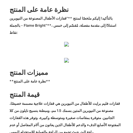
نظرة عامة على المنتج
بالتأكيد! إليكم ملخصًا لمنتج **"قفازات الأطفال المصنوعة من النيوبرين
بالجملة - Flame Bright"**، استنادًا إلى مقدمة مفصلة، ​​مُقسّم إلى خمس
نقاط:
مميزات المنتج
**نظرة عامة على المنتج**
قيمة المنتج
قفازات فليم برايت للأطفال من النيوبرين هي قفازات علاجية مصممة خصيصًا،
مصنوعة من النيوبرين المتين بسمك 1.5 مم، ومبطنة بنسيج نايلون من كلا
الجانبين. متوفرة بمقاسات صغيرة ومتوسطة وكبيرة، وتوفر هذه القفازات
المفتوحة الأصابع الدفء والدعم للأطفال الذين يعانون من آلام المفاصل أو عدم
راحة اليد، حيث تجمع بين الراحة والعملية للاستخدام اليومي.