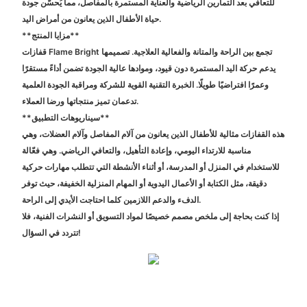
للتعافي بعد التمارين الرياضية والعناية المستمرة بالمفاصل، مما يُحسّن جودة
حياة الأطفال الذين يعانون من أمراض اليد.
**مزايا المنتج**
قفازات Flame Bright تجمع بين الراحة والمتانة والفعالية العلاجية. تصميمها
يدعم حركة اليد المستمرة دون قيود، وموادها عالية الجودة تضمن أداءً مستقرًا
وعمرًا افتراضيًا طويلًا. الخبرة التقنية القوية للشركة ومراقبة الجودة العلمية
تدعمان تميز منتجاتها ورضا العملاء.
**سيناريوهات التطبيق**
هذه القفازات مثالية للأطفال الذين يعانون من آلام المفاصل وآلام العضلات، وهي
مناسبة للارتداء اليومي، وإعادة التأهيل، والتعافي الرياضي. وهي فعّالة
للاستخدام في المنزل أو المدرسة، أو أثناء الأنشطة التي تتطلب مهارات حركية
دقيقة، مثل الكتابة أو الأعمال اليدوية أو المهام المنزلية الخفيفة، حيث توفر
الدفء والدعم اللازمين كلما احتاجت الأيدي إلى الراحة.
إذا كنت بحاجة إلى ملخص مصمم خصيصًا لمواد التسويق أو النشرات الفنية، فلا
تتردد في السؤال!