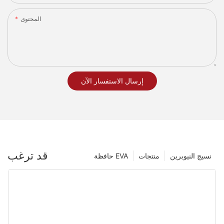
المحتوى
إرسال الاستفسار الآن
قد ترغب
نسيج النيوبرين
منتجات
حافظة EVA