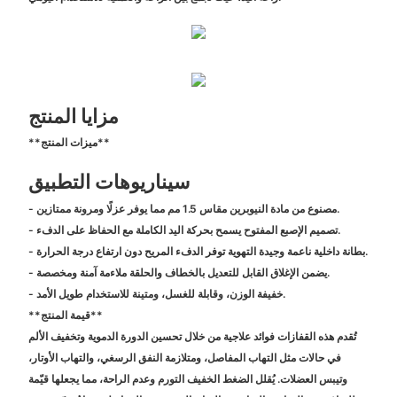
مزايا المنتج
**ميزات المنتج**
سيناريوهات التطبيق
- مصنوع من مادة النيوبرين مقاس 1.5 مم مما يوفر عزلًا ومرونة ممتازين.
- تصميم الإصبع المفتوح يسمح بحركة اليد الكاملة مع الحفاظ على الدفء.
- بطانة داخلية ناعمة وجيدة التهوية توفر الدفء المريح دون ارتفاع درجة الحرارة.
- يضمن الإغلاق القابل للتعديل بالخطاف والحلقة ملاءمة آمنة ومخصصة.
- خفيفة الوزن، وقابلة للغسل، ومتينة للاستخدام طويل الأمد.
**قيمة المنتج**
تُقدم هذه القفازات فوائد علاجية من خلال تحسين الدورة الدموية وتخفيف الألم
في حالات مثل التهاب المفاصل، ومتلازمة النفق الرسغي، والتهاب الأوتار،
وتيبس العضلات. يُقلل الضغط الخفيف التورم وعدم الراحة، مما يجعلها قيّمة