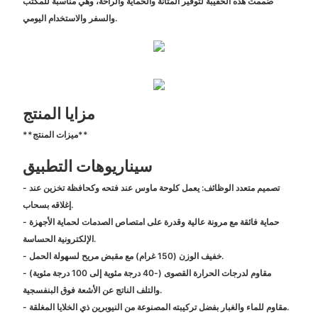
صُممت هذه الحقيبة لتوفير المتانة والحماية والراحة، وهي مناسبة للمكتب
والسفر والاستخدام اليومي.
مزايا المنتج
**ميزات المنتج**
سيناريوهات التطبيق
- تصميم متعدد الوظائف: يعمل كلوحة ماوس عند فتحه وكحافظة تخزين عند
إغلاقه بسحاب.
- حماية فائقة مع مرونة عالية وقدرة على امتصاص الصدمات لحماية الأجهزة
الإلكترونية الحساسة.
- خفيف الوزن (150 غرام) مع مقبض مريح لسهولة الحمل.
- مقاوم لدرجات الحرارة القصوى (-40 درجة مئوية إلى 100 درجة مئوية)
والتلف الناتج عن الأشعة فوق البنفسجية.
- مقاوم للماء والغبار بفضل تركيبته المصنوعة من النيوبرين ذي الخلايا المغلقة.