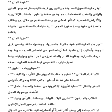
**قيمة المنتج**
توفر حقيبة التسوق المصنوعة من النيوبرين قيمة عالية بفضل تصميمها المتين
والواقي والمتعدد الاستخدامات، مما يضمن سلامة وتنظيم الملحقات الإلكترونية
والأغراض الشخصية. كما أنها تُحسّن من راحة المستخدم من خلال دمج وظائف
متعددة في حقيبة واحدة صغيرة الحجم، لتلبية احتياجات المستخدمين المتنوعة
بكفاءة.
**مزايا المنتج**
تتميز هذه الحقيبة القماشية، مقارنةً بمنافسيها، بجودة مواد فائقة، وفحص دقيق
للجودة، وأساليب إنتاج علمية. كما أن خصائصها في امتصاص الصدمات، ومقاومة
درجات الحرارة، ومقاومة الغبار والماء، تعزز من عمر المنتج وموثوقيته، بينما
تضيف خيارات التخصيص قيمةً للعلامة التجارية للعملاء.
**سيناريوهات التطبيق**
- **الاستخدام المكتبي:** تنظيم ملحقات الكمبيوتر مثل الفأرات والكابلات
ومحركات أقراص USB للحفاظ على نظافة أسطح المكتب.
- **السفر والتنقل:** حماية الأجهزة الإلكترونية من الضغط والصدمات داخل
الأمتعة، مع سهولة الحمل.
- **الطلاب والمبدعون:** تخزين كابلات البيانات وسماعات الرأس وبنوك
الطاقة بكفاءة لدعم سير العمل الإنتاجي.
إذا كنت بحاجة إلى وصف أكثر تفصيلاً أو أقسام إضافية، فلا تتردد في السؤال!