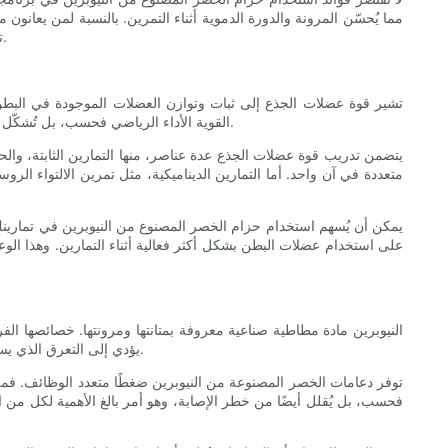
مما يُحسّن المرونة والدورة الدموية أثناء التمرين. بالنسبة لمن يعانون
تركيزًا. وباعتباره إضافةً إلى برنامج تمارين متوازن، يُصبح حزام الخصر المصنوع من النيوبرين حليفًا يُساعد المستخدمين على بناء قوة عضلاتهم الأساسية.
تشير قوة عضلات الجذع إلى ثبات وتوازن العضلات الموجودة في البطن 
القوية الأداء الرياضي فحسب، بل تُشكّل أيضًا حاجزًا وقائيًا ضد الإصابات. غالبًا ما ترتبط قوة عضلات الجذع بتحسين وضعية الجسم، وتخفيف آلام الظهر، وتعزيز الأداء في مختلف الأنشطة البدنية.
يتضمن تدريب قوة عضلات الجذع عدة عناصر، منها التمارين الثابتة، والحر
متعددة في آن واحد. أما التمارين الديناميكية، مثل تمرين الالتواء الر
يمكن أن يُسهم استخدام حزام الخصر المصنوع من النيوبرين في تمارين
على استخدام عضلات البطن بشكل أكثر فعالية أثناء التمارين. وهذا الوع
النيوبرين مادة مطاطية صناعية معروفة بمتانتها ومرونتها. خصائصها الفري
يؤدي إلى التعرق الذي يساعد على التخلص من احتباس الماء الزائد. هذا التأثير المؤقت قد يُضفي مظهرًا أكثر تناسقًا، ويحفز المستخدمين على مواصلة رحلتهم نحو اللياقة البدنية.
توفر دعامات الخصر المصنوعة من النيوبرين ضغطًا متعدد الوظائف. فمن خ
فحسب، بل يُقلل أيضًا من خطر الإصابة، وهو أمر بالغ الأهمية لكل من