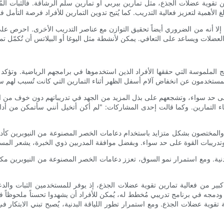
ن تقوية عضلات الجذع، مثل تمارين بيربي أو تمارين سلم الرشاقة. فالثبات المُ
، إلا أنه من الضروري أيضاً تحقيق التوازن مع عناصر التدريب الأخرى. احرص ع
 الملموسة التي حققها الأفراد الذين استخدموها في برامجهم الرياضية. وتؤكد 
 على حد سواء، وتشجعهم على بذل المزيد من الجهد في تدريباتهم دون خوف من ال
اء التمارين. وكما قالت إحدى المشاركات: "لم أكن أتخيل أنني سأتمكن من أدا
 والمختصون بشكل متزايد باستخدام دعامات الخصر المصنوعة من النيوبرين كأداة
ية. ومع استمرار نمو السوق، تعزز دعامات الخصر المصنوعة من النيوبرين مكان
بير من فعالية تمارين تقوية عضلات الجذع، إذ يوفر للمستخدمين الثبات والد
، ودمجه في برنامج تدريبي مُخطط له، يُمكن للأفراد أن يشهدوا تحسناً ملحوظاً ف
تقوية عضلات الجذع. ومع استمرار تطور اللياقة البدنية، يُصبح تبني الابتكار ف