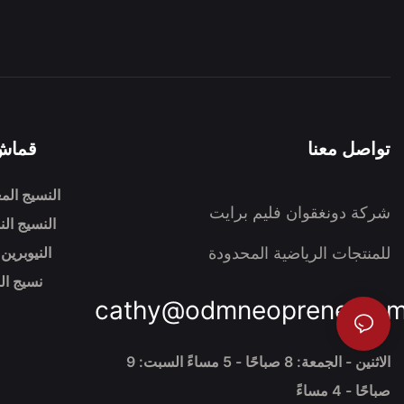
تواصل معنا
قماش 
النسيج المغ
شركة دونغقوان فليم برايت
النسيج الن
النيوبري
للمنتجات الرياضية المحدودة
نسيج ال
cathy@odmneoprene.co
الاثنين - الجمعة: 8 صباحًا - 5 مساءً السبت: 9
صباحًا - 4 مساءً