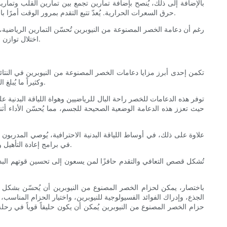
بالإضافة إلى ذلك، يُنصح بإضافة تمارين تجمع بين تمارين القلب وتماري
حرق السعرات الحرارية. يُعدّ تتبع التقدم بمرور الوقت أمرًا بالغ الأهمية لتعزيز فعالية التدريب. كما يُتيح تدوين التمارين للأفراد فرصة التأمل في تجاربهم، والتعرف على التحسينات في القوة والثبات ومؤشرات الأداء.
رغم أن دعامة الخصر المصنوعة من النيوبرين تُحسّن التمارين الرياضية
اختلال توازن العضلات ويساعد على التعافي. يمكن لأنشطة مثل اليوغا أو البيلاتس أن تُكمّل تمارين تقوية عضلات الجذع وتُوازن الشد الذي قد ينتج عن الضغط المتكرر.
تكمن إحدى أبرز مزايا دعامات الخصر المصنوعة من النيوبرين في النتائج
وكثيراً ما يُبلغ المستخدمون عن انخفاض آلام أسفل الظهر أثناء التمارين التي كانت تُسبب لهم سابقاً عدم الراحة، وذلك بفضل الدعم الإضافي الذي توفره هذه الدعامات.
توفر هذه الدعامات للخصر راحة البال للرياضيين وهواة اللياقة البدنية
حيث تعزز هذه الدعامة الوضعية الصحيحة للجسم، مما يُحسّن الأداء أثن
علاوة على ذلك، في أوساط اللياقة البدنية الاحترافية، يُوصي المدربون
في برامج إعادة التأهيل وتدريبات القوة على حد سواء. وبفضل موافقة المدربين ذوي الخبرة، يشعر المستخدمون بثقة أكبر في قرارات الشراء ودمج المنتج في روتينهم التدريبي.
تُشكل قصص التعافي والتقدم حافزًا لمن يسعون إلى تحسين قوتهم البدن
باختصار، يمكن لحزام الخصر المصنوع من النيوبرين أن يُحسّن بشكل ك
الجذع، وإدراك الفوائد الفسيولوجية للنيوبرين، واختيار الحزام المناسب
حزام الخصر المصنوع من النيوبرين يُمكن أن يكون حليفاً قوياً في رحلة 