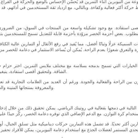
نوعة من النيوبرين أثناء التمرين قد يُحسّن الإحساس بالوضع والحركة في الفرا
قيق أقصى استفادة. مع وجود تشكيلة واسعة من المنتجات في السوق، من الضرور
سميكة عزلًا وثباتًا أفضل، مما يُفيد في رفع الأثقال أو التمارين عالية الكثافة
ة والتعرق شعورًا بعدم الراحة. يُمكن أن يُساعد الاستثمار في دعامة للخصر مزو
لخيارات التي تسمح بدمجه بسلاسة مع مختلف ملابس التمرين. اختر حزام خصر
الشاقة. ولتحقيق أقصى استفادة، ينبغي اختيار حزام يتناسب مع أهداف التمرين المحددة والتفضيلات الشخصية.
ن بين الراحة والفعالية والجودة. ورغم أن العديد من العلامات التجارية قد ت
والمعروفة بمنتجاتها المتينة والحائزة على تقييمات جيدة يضمن دعماً فعالاً وقيمة استثمارية طويلة الأمد.
تالية في دمجها بفعالية في روتينك الرياضي. يمكن تحقيق ذلك من خلال إدخالها
مارين أكثر تحديًا. قد تشمل هذه التمارين حركات ديناميكية مثل تسلق الجبال، 