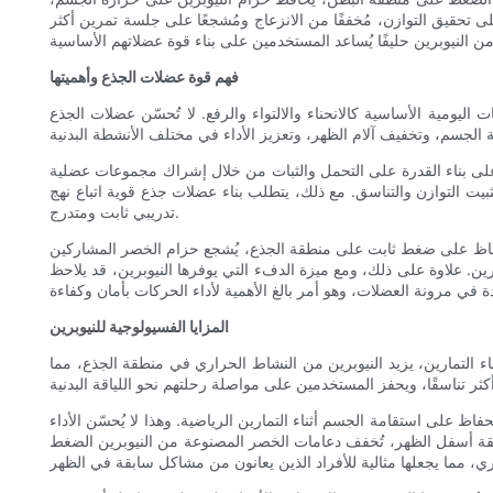
على تحقيق التوازن، مُخففًا من الانزعاج ومُشجعًا على جلسة تمرين أكثر
فهم قوة عضلات الجذع وأهميتها
مية الأساسية كالانحناء والالتواء والرفع. لا تُحسّن عضلات الجذع
نك، على بناء القدرة على التحمل والثبات من خلال إشراك مجموعات عضلية
ثبيت التوازن والتناسق. مع ذلك، يتطلب بناء عضلات جذع قوية اتباع نهج
تدريبي ثابت ومتدرج.
لحفاظ على ضغط ثابت على منطقة الجذع، يُشجع حزام الخصر المشاركين
ين. علاوة على ذلك، ومع ميزة الدفء التي يوفرها النيوبرين، قد يلاحظ
المزايا الفسيولوجية للنيوبرين
ثناء التمارين، يزيد النيوبرين من النشاط الحراري في منطقة الجذع، مما
 على استقامة الجسم أثناء التمارين الرياضية. وهذا لا يُحسّن الأداء
نطقة أسفل الظهر، تُخفف دعامات الخصر المصنوعة من النيوبرين الضغط