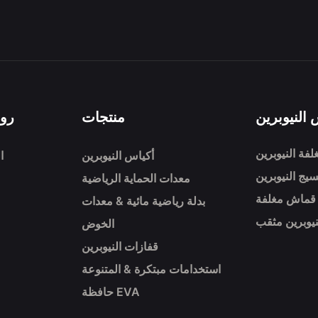
النيوبرين
منتجات
رو
لفة النيوبرين
أكياس النيوبرين
ا
سيج النيوبرين
معدات الحماية الرياضية
ن قماش مغلفة
بدلة رياضية مائية & معدات
نيوبرين مثقب
الخوض
قفازات النيوبرين
استخدامات مبتكرة & المتنوعة
حافظة EVA