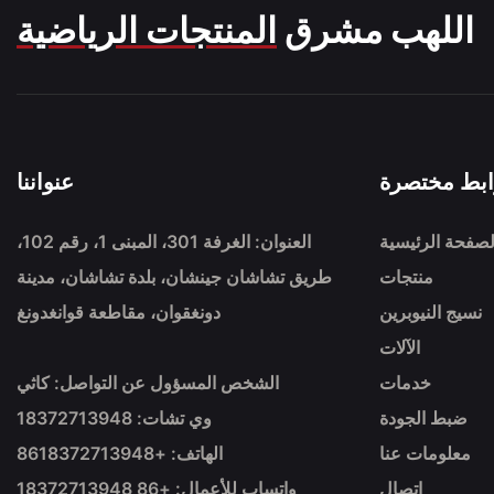
اللهب مشرق
المنتجات الرياضية
ابط مختصرة
عنواننا
لصفحة الرئيسية
العنوان: الغرفة 301، المبنى 1، رقم 102،
منتجات
طريق تشاشان جينشان، بلدة تشاشان، مدينة
نسيج النيوبرين
دونغقوان، مقاطعة قوانغدونغ
الآلات
خدمات
الشخص المسؤول عن التواصل: كاثي
ضبط الجودة
وي تشات: 18372713948
معلومات عنا
الهاتف: +86
18372713948
اتصال
واتساب للأعمال: +86 18372713948