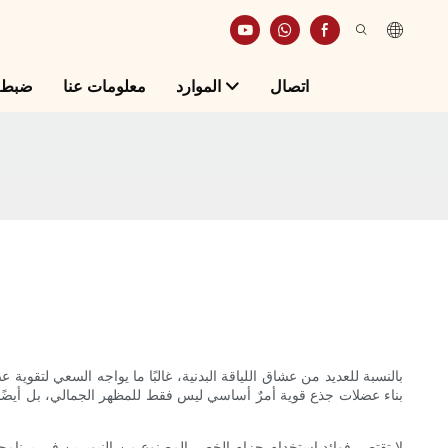
اتصال
الموارد
معلومات عنا
ضبط ا
بالنسبة للعديد من عشاق اللياقة البدنية، غالبًا ما يواجه السعي لتقوي
بناء عضلات جذع قوية أمرٌ أساسي ليس فقط للمظهر الجمالي، بل أيضًا لل
لا تقتصر فوائد استخدام حزام الخصر المصنوع من النيوبرين في برنام