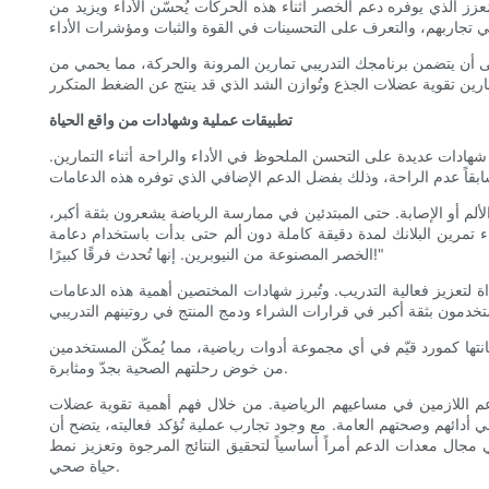
عزز الذي يوفره دعم الخصر أثناء هذه الحركات يُحسّن الأداء ويزيد من
لى أن يتضمن برنامجك التدريبي تمارين المرونة والحركة، مما يحمي من
تطبيقات عملية وشهادات من واقع الحياة
شهادات عديدة على التحسن الملحوظ في الأداء والراحة أثناء التمارين.
ألم أو الإصابة. حتى المبتدئين في ممارسة الرياضة يشعرون بثقة أكبر،
ء تمرين البلانك لمدة دقيقة كاملة دون ألم حتى بدأت باستخدام دعامة
الخصر المصنوعة من النيوبرين. إنها تُحدث فرقًا كبيرًا!"
 لتعزيز فعالية التدريب. وتُبرز شهادات المختصين أهمية هذه الدعامات
تها كمورد قيّم في أي مجموعة أدوات رياضية، مما يُمكّن المستخدمين
من خوض رحلتهم الصحية بجدّ ومثابرة.
عم اللازمين في مساعيهم الرياضية. من خلال فهم أهمية تقوية عضلات
ي أدائهم وصحتهم العامة. مع وجود تجارب عملية تُؤكد فعاليته، يتضح أن
ي مجال معدات الدعم أمراً أساسياً لتحقيق النتائج المرجوة وتعزيز نمط
حياة صحي.