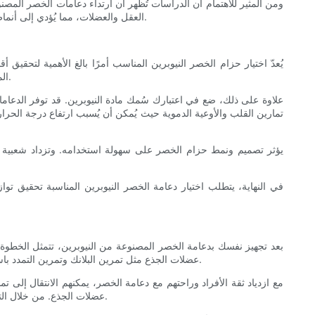
ومن المثير للاهتمام أن الدراسات تُظهر أن ارتداء دعامات الخصر المص
العقل والعضلات، مما يُؤدي إلى أنماط حركة أكثر فعالية وكفاءة. وبالتالي، مع ازدياد ثقة المستخدمين في أدائهم، قد يستمتعون أكثر بتمارينهم الرياضية، مما يُعزز التزامهم بأهدافهم الرياضية.
يُعدّ اختيار حزام الخصر النيوبرين المناسب أمرًا بالغ الأهمية لتح
المطلوب. بعض أحزمة الخصر مزوّدة بأحزمة قابلة للتعديل تسمح للمستخدمين بتغيير المقاس، مما يضمن بقاء الحزام محكمًا ومريحًا طوال فترة التمرين.
علاوة على ذلك، ضع في اعتبارك سُمك مادة النيوبرين. قد توفر الدعامات ال
تمارين القلب والأوعية الدموية حيث يُمكن أن يُسبب ارتفاع درجة الحرار
يؤثر تصميم ونمط حزام الخصر على سهولة استخدامه. وتزداد شعبية ا
في النهاية، يتطلب اختيار دعامة الخصر النيوبرين المناسبة تحقيق تواز
بعد تجهيز نفسك بدعامة الخصر المصنوعة من النيوبرين، تتمثل الخطوة ال
عضلات الجذع مثل تمرين البلانك وتمرين التمدد باستخدام كرة التوازن. مع الدعم الإضافي الذي توفره دعامة الخصر، ركّز جيدًا على الحفاظ على الوضعية الصحيحة وتفعيل عضلات الجذع طوال كل حركة.
مع ازدياد ثقة الأفراد وراحتهم مع دعامة الخصر، يمكنهم الانتقال إلى ت
عضلات الجذع. من خلال التحدي المستمر لعضلات الجذع مع استخدام دعامة النيوبرين، يمكن للأفراد تحفيز نمو العضلات بشكل أكبر، مما يؤدي إلى تقوية عضلات الجذع بشكل عام.