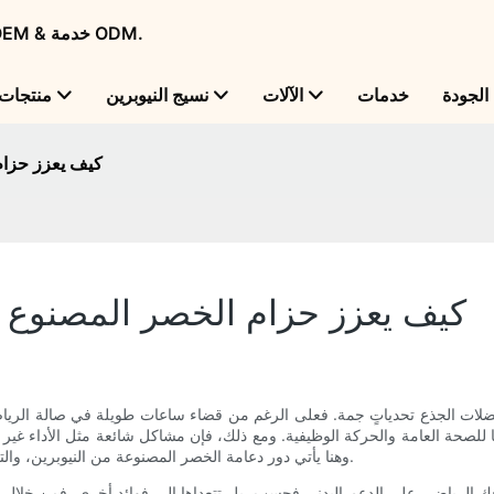
Flame Bright - شركة تصنيع منتجات النيوبرين الرائدة عالميًا مع OEM & خدمة ODM.
لجودة
خدمات
الآلات
نسيج النيوبرين
منتجات
كيف يعزز حزام 
كيف يعزز حزام الخصر المصنوع من
ة عضلات الجذع تحدياتٍ جمة. فعلى الرغم من قضاء ساعات طويلة في صالة الرياضة، 
صحة العامة والحركة الوظيفية. ومع ذلك، فإن مشاكل شائعة مثل الأداء غير السل
وهنا يأتي دور دعامة الخصر المصنوعة من النيوبرين، والتي تقدم حلولًا لرفع فعالية تمارين عضلات الجذع وتحسين الأداء الرياضي.
جك الرياضي على الدعم البدني فحسب، بل تتعداها إلى فوائد أخرى. فمن خلا