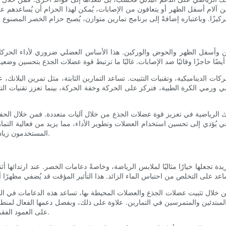
 من آلام أسفل الظهر أو يتعافون من الإصابات، يُمكن لهذا الحزام أن يُساعدهم 
وأسفل الظهر والحوض والوركين. هذا الأساس العضلي ضروري لأداء الحركات اليو
كات الديناميكية، وتقنيات التثبيت. تساعد التمارين الثابتة، مثل تمرين البلا
وسي ورمي الكرة الطبية، فتركز على الحركة وخفة الحركة، بينما تعزز تقنيات الت
ك الرياضية في تعزيز قوة عضلات الجذع من خلال آليات متعددة. فمن خلال ا
ي يُؤدي إلى تحسين استخدام العضلات وتطوير الأداء، مما يزيد من فعالية التمار
المستخدمون زيادة في مرونة العضلات، وهو أمر بالغ الأهمية لأداء الحركات بأمان وكفاءة.
دة تجعلها خيارًا مثاليًا لملابس الرياضة، وخاصةً دعامات الخصر. عند ارتدائها أ
لال تثبيت عضلات الجذع والعضلات المحيطة بها، تساعد هذه الدعامات في الحفاظ
 المبتدئين والمتمرسين في التمارين. علاوة على ذلك، وبفضل دعمها الفعال لم
على العمود الفقري، مما يجعلها مثالية للأفراد الذين يعانون من مشاكل سابقة في الظهر.