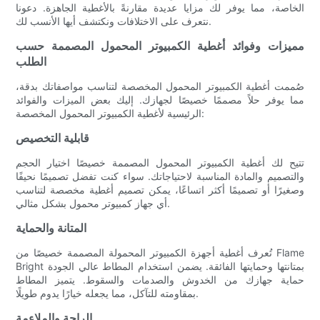
الخاصة، مما يوفر لك مزايا عديدة مقارنةً بالأغطية الجاهزة. دعونا
نتعرف على الاختلافات ونكتشف أيها الأنسب لك.
مميزات وفوائد أغطية الكمبيوتر المحمول المصممة حسب
الطلب
صُممت أغطية الكمبيوتر المحمول المخصصة لتناسب مواصفاتك بدقة،
مما يوفر حلاً مصممًا خصيصًا لجهازك. إليك بعض الميزات والفوائد
الرئيسية لأغطية الكمبيوتر المحمول المخصصة:
قابلية التخصيص
تتيح لك أغطية الكمبيوتر المحمول المصممة خصيصًا اختيار الحجم
والتصميم والمادة المناسبة لاحتياجاتك. سواء كنت تفضل تصميمًا نحيفًا
وصغيرًا أو تصميمًا أكثر اتساعًا، يمكن تصميم أغطية مخصصة لتناسب
أي جهاز كمبيوتر محمول بشكل مثالي.
المتانة والحماية
تُعرف أغطية أجهزة الكمبيوتر المحمولة المصممة خصيصًا من Flame
Bright بمتانتها وحمايتها الفائقة. يضمن استخدام المطاط عالي الجودة
حماية جهازك من الخدوش والصدمات والسقوط. يتميز المطاط
بمقاومته للتآكل، مما يجعله خيارًا يدوم طويلًا.
الراحة والملاءمة