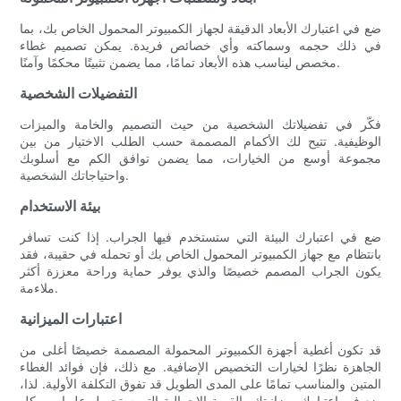
ضع في اعتبارك الأبعاد الدقيقة لجهاز الكمبيوتر المحمول الخاص بك، بما
في ذلك حجمه وسماكته وأي خصائص فريدة. يمكن تصميم غطاء
مخصص ليناسب هذه الأبعاد تمامًا، مما يضمن تثبيتًا محكمًا وآمنًا.
التفضيلات الشخصية
فكّر في تفضيلاتك الشخصية من حيث التصميم والخامة والميزات
الوظيفية. تتيح لك الأكمام المصممة حسب الطلب الاختيار من بين
مجموعة أوسع من الخيارات، مما يضمن توافق الكم مع أسلوبك
واحتياجاتك الشخصية.
بيئة الاستخدام
ضع في اعتبارك البيئة التي ستستخدم فيها الجراب. إذا كنت تسافر
بانتظام مع جهاز الكمبيوتر المحمول الخاص بك أو تحمله في حقيبة، فقد
يكون الجراب المصمم خصيصًا والذي يوفر حماية وراحة معززة أكثر
ملاءمة.
اعتبارات الميزانية
قد تكون أغطية أجهزة الكمبيوتر المحمولة المصممة خصيصًا أغلى من
الجاهزة نظرًا لخيارات التخصيص الإضافية. مع ذلك، فإن فوائد الغطاء
المتين والمناسب تمامًا على المدى الطويل قد تفوق التكلفة الأولية. لذا،
ضع في اعتبارك ميزانيتك والقيمة الإجمالية التي ستحصل عليها من كل