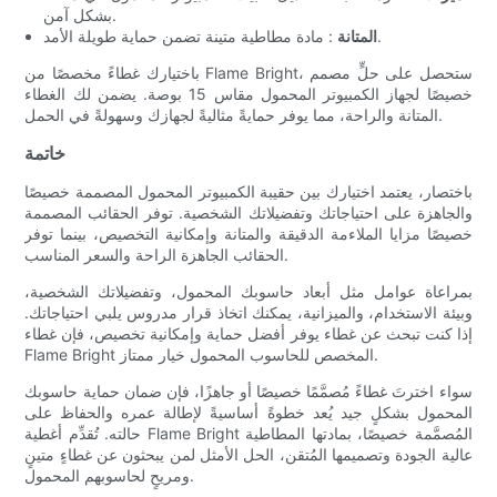
بشكل آمن.
: مادة مطاطية متينة تضمن حماية طويلة الأمد.
المتانة
باختيارك غطاءً مخصصًا من Flame Bright، ستحصل على حلٍّ مصمم
خصيصًا لجهاز الكمبيوتر المحمول مقاس 15 بوصة. يضمن لك الغطاء
المتانة والراحة، مما يوفر حمايةً مثاليةً لجهازك وسهولةً في الحمل.
خاتمة
باختصار، يعتمد اختيارك بين حقيبة الكمبيوتر المحمول المصممة خصيصًا
والجاهزة على احتياجاتك وتفضيلاتك الشخصية. توفر الحقائب المصممة
خصيصًا مزايا الملاءمة الدقيقة والمتانة وإمكانية التخصيص، بينما توفر
الحقائب الجاهزة الراحة والسعر المناسب.
بمراعاة عوامل مثل أبعاد حاسوبك المحمول، وتفضيلاتك الشخصية،
وبيئة الاستخدام، والميزانية، يمكنك اتخاذ قرار مدروس يلبي احتياجاتك.
إذا كنت تبحث عن غطاء يوفر أفضل حماية وإمكانية تخصيص، فإن غطاء
Flame Bright المخصص للحاسوب المحمول خيار ممتاز.
سواء اخترتَ غطاءً مُصمَّمًا خصيصًا أو جاهزًا، فإن ضمان حماية حاسوبك
المحمول بشكلٍ جيد يُعد خطوةً أساسيةً لإطالة عمره والحفاظ على
حالته. تُقدِّم أغطية Flame Bright المُصمَّمة خصيصًا، بمادتها المطاطية
عالية الجودة وتصميمها المُتقن، الحل الأمثل لمن يبحثون عن غطاءٍ متينٍ
ومريحٍ لحاسوبهم المحمول.