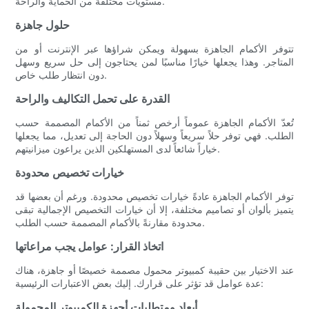
مستويات مختلفة من الحماية والراحة.
حلول جاهزة
تتوفر الأكمام الجاهزة بسهولة ويمكن شراؤها عبر الإنترنت أو من
المتاجر. وهذا يجعلها خيارًا مناسبًا لمن يحتاجون إلى حل سريع وسهل
دون انتظار طلب خاص.
القدرة على تحمل التكاليف والراحة
تُعدّ الأكمام الجاهزة عموماً أرخص ثمناً من الأكمام المصممة حسب
الطلب. فهي توفر حلاً سريعاً وسهلاً دون الحاجة إلى تعديل، مما يجعلها
خياراً شائعاً لدى المستهلكين الذين يراعون ميزانيتهم.
خيارات تخصيص محدودة
توفر الأكمام الجاهزة عادةً خيارات تخصيص محدودة. ورغم أن بعضها قد
يتميز بألوان أو تصاميم مختلفة، إلا أن خيارات التخصيص الإجمالية تبقى
محدودة مقارنةً بالأكمام المصممة حسب الطلب.
اتخاذ القرار: عوامل يجب مراعاتها
عند الاختيار بين حقيبة كمبيوتر محمول مصممة خصيصًا أو جاهزة، هناك
عدة عوامل قد تؤثر على قرارك. إليك بعض الاعتبارات الرئيسية:
أبعاد ومتطلبات أجهزة الكمبيوتر المحمولة