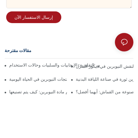
إرسال الاستفسار الآن
مقالات مقترحة
ين مقابل دعامة الظهر التقليدية: الإيجابيات والسلبيات وحالات الاستخدام
 النقش النيوبرين في ديكور المنزل
رين ثورة في صناعة اللياقة البدنية
الاستخدامات المتعددة لمنتجات النيوبرين في الحياة اليومية
 المصنوعة من القماش: أيهما أفضل؟
علم مادة النيوبرين: كيف يتم تصنيعها