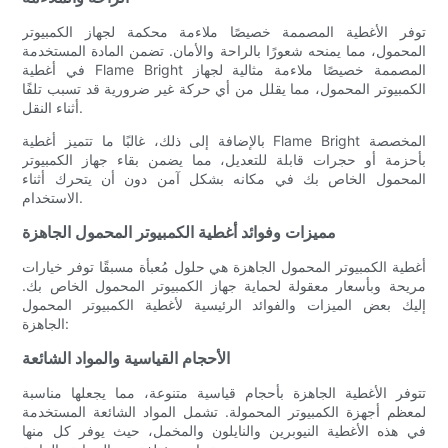
توفر الأغطية المصممة خصيصًا ملاءمة محكمة لجهاز الكمبيوتر
المحمول، مما يمنحه شعورًا بالراحة والأمان. تضمن المادة المستخدمة
في أغطية Flame Bright المصممة خصيصًا ملاءمة مثالية لجهاز
الكمبيوتر المحمول، مما يقلل من أي حركة غير ضرورية قد تسبب تلفًا
أثناء النقل.
بالإضافة إلى ذلك، غالبًا ما تتميز أغطية Flame Bright المخصصة
بأحزمة أو حجرات قابلة للتعديل، مما يضمن بقاء جهاز الكمبيوتر
المحمول الخاص بك في مكانه بشكل آمن دون أن يتحرك أثناء
الاستخدام.
مميزات وفوائد أغطية الكمبيوتر المحمول الجاهزة
أغطية الكمبيوتر المحمول الجاهزة هي حلول مُعبأة مسبقًا توفر خيارات
مريحة وبأسعار معقولة لحماية جهاز الكمبيوتر المحمول الخاص بك.
إليك بعض الميزات والفوائد الرئيسية لأغطية الكمبيوتر المحمول
الجاهزة:
الأحجام القياسية والمواد الشائعة
تتوفر الأغطية الجاهزة بأحجام قياسية متنوعة، مما يجعلها مناسبة
لمعظم أجهزة الكمبيوتر المحمولة. تشمل المواد الشائعة المستخدمة
في هذه الأغطية النيوبرين والنايلون والمخمل، حيث يوفر كل منها