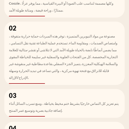
Coozie ، وكلها مصممة لتناسب علب الصودا أو البيرة القياسية ، مما يوفر عزلًا
ممتازًا ، وراحة قبضة ، ومتانة طويلة الأمد.
02
مصنوعة من مواد النيوبرين المتميزة ، توفر هذه المبردات حماية حرارية متفوقة ،
وامتصاص الصدمات ، ومقاومة الماء. تستخدم عملية الطباعة تقنية نقل التسامي ،
مما يضمن أنماطًا نابضة بالحياة طويلة الأمد التي لا تتلاشى أو تقشر-مثالية للعلامة
التجارية المخصصة. كل من الفتحات العلوية والسفلية غير سليمة للخياطة المقوى
والسلامة الهيكلية المعززة. يتميز الجزء السفلي بقاعدة مطاطية غير منقوشة غير
قابلة للانزلاق مع فتحة تهوية مركزية ، والتي تساعد في تبديد الحرارة وسهلة
الإدراج/الإزالة.
03
يتم تعزيز كل التماس خارجيًا بشريط ختم مخيط بخياطة ، ومنع تسرب السائل أثناء
إضافة جاذبية بصرية وتوسيع عمر المنتج.
04