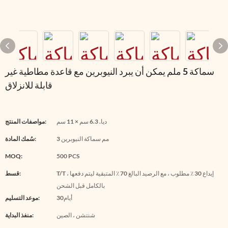
سماكة 5 ملم يمكن أن يبرد النيوبرين مع قاعدة مطاطية غير
قابلة للانزلاق
ديا. 6.3 سم × 11 سم
مواصفات المنتج:
3 مم سماكة النيوبرين
سُمك المادة:
MOQ:
500 PCS
T/T ، إيداع 30 ٪ مطلوب ، مع الرصيد البالغ 70 ٪ المتبقية ليتم دفعها
قسط:
بالكامل قبل الشحن
أيام30
موعد التسليم:
شنتشن ، الصين
منفذ البداية: