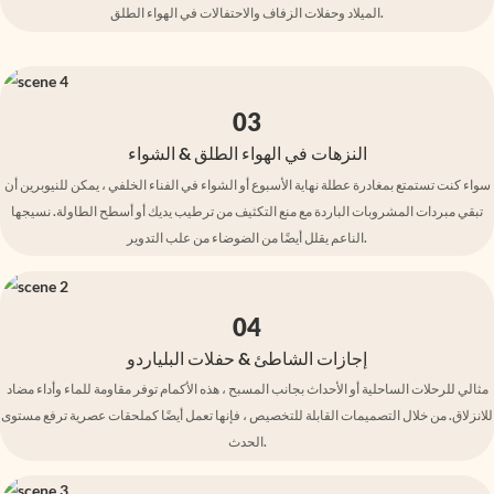
الميلاد وحفلات الزفاف والاحتفالات في الهواء الطلق.
03
النزهات في الهواء الطلق & الشواء
سواء كنت تستمتع بمغادرة عطلة نهاية الأسبوع أو الشواء في الفناء الخلفي ، يمكن للنيوبرين أن
تبقي مبردات المشروبات الباردة مع منع التكثيف من ترطيب يديك أو أسطح الطاولة. نسيجها
الناعم يقلل أيضًا من الضوضاء من علب التدوير.
04
إجازات الشاطئ & حفلات البلياردو
مثالي للرحلات الساحلية أو الأحداث بجانب المسبح ، هذه الأكمام توفر مقاومة للماء وأداء مضاد
للانزلاق. من خلال التصميمات القابلة للتخصيص ، فإنها تعمل أيضًا كملحقات عصرية ترفع مستوى
الحدث.