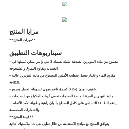
مزايا المنتج
**ميزات المنتج**
سيناريوهات التطبيق
- مصنوع من مادة النيوبرين الصديقة للبيئة بسمك 3 مم، والتي يمكن غسلها في
الغسالة وتقاوم التمزق والشيخوخة.
- مقاوم للماء والغبار بفضل سطحه الأملس المصنوع من مادة النيوبرين عالية
الكثافة.
- خفيف الوزن (~0.2 كجم)، ناعم ومرن لسهولة الحمل ومريح.
- مادة النيوبرين المرنة الماصة للصدمات تحمي أدوات المكياج من الصدمات.
- يدعم الطباعة التسامي على كامل السطح بألوان زاهية وطويلة الأمد للأنماط
والشعارات المخصصة.
**قيمة المنتج**
يتوافق المنتج مع مبادئ الاستدامة من خلال تقليل نفايات البلاستيك أحادية