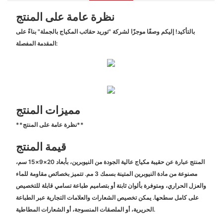
نظرة عامة على المنتج
بالتأكيد! إليكم وصفًا موجزًا ​​لشركة "توريد حقائب المكياج بالجملة" بناءً على
المقدمة المفصلة:
مميزات المنتج
**نظرة عامة على المنتج**
قيمة المنتج
المنتج عبارة عن حقيبة مكياج عالية الجودة من النيوبرين، بأبعاد 20×9×15 سم،
مصنوعة من مادة النيوبرين المتينة بسمك 3 مم. تتميز بخصائص مقاومة للماء
والعزل الحراري، ومتوفرة بألوان ثابتة أو بتصاميم طباعة تسامي قابلة للتخصيص
على كامل سطحها. يمكن تخصيص الشعارات والعلامات التجارية عبر الطباعة
الحريرية، أو الملصقات المنسوجة، أو الشعارات المطاطية.