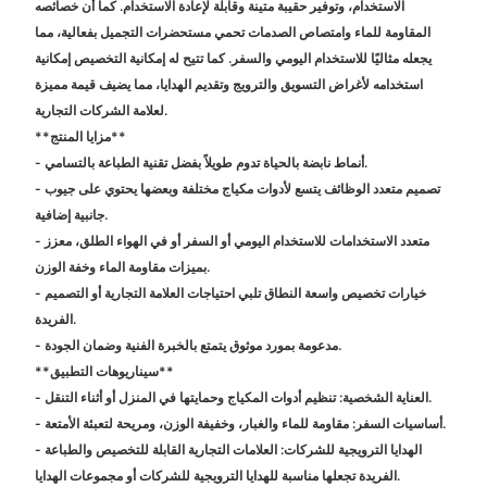
الاستخدام، وتوفير حقيبة متينة وقابلة لإعادة الاستخدام. كما أن خصائصه
المقاومة للماء وامتصاص الصدمات تحمي مستحضرات التجميل بفعالية، مما
يجعله مثاليًا للاستخدام اليومي والسفر. كما تتيح له إمكانية التخصيص إمكانية
استخدامه لأغراض التسويق والترويج وتقديم الهدايا، مما يضيف قيمة مميزة
لعلامة الشركات التجارية.
**مزايا المنتج**
- أنماط نابضة بالحياة تدوم طويلاً بفضل تقنية الطباعة بالتسامي.
- تصميم متعدد الوظائف يتسع لأدوات مكياج مختلفة وبعضها يحتوي على جيوب
جانبية إضافية.
- متعدد الاستخدامات للاستخدام اليومي أو السفر أو في الهواء الطلق، معزز
بميزات مقاومة الماء وخفة الوزن.
- خيارات تخصيص واسعة النطاق تلبي احتياجات العلامة التجارية أو التصميم
الفريدة.
- مدعومة بمورد موثوق يتمتع بالخبرة الفنية وضمان الجودة.
**سيناريوهات التطبيق**
- العناية الشخصية: تنظيم أدوات المكياج وحمايتها في المنزل أو أثناء التنقل.
- أساسيات السفر: مقاومة للماء والغبار، وخفيفة الوزن، ومريحة لتعبئة الأمتعة.
- الهدايا الترويجية للشركات: العلامات التجارية القابلة للتخصيص والطباعة
الفريدة تجعلها مناسبة للهدايا الترويجية للشركات أو مجموعات الهدايا.