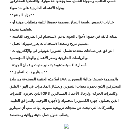
حسب الطلب، وسهولة الحمل، مما يجعلها حلاً موثوقاً واقتصادياً للمحترفين
وهواة الأنشطة الخارجية على حد سواء.
**مزايا المنتج**
- خيارات تخصيص واسعة النطاق مصممة خصيصًا لتلبية متطلبات مهنية أو
شخصية محددة.
- متانة فائقة في جميع الأحوال الجوية تدعم الاستخدام في الظروف القاسية.
- تصميم مريح ومتعدد الاستخدامات يعزز سهولة الحمل.
- التوافق عبر صناعات متعددة تشمل التصوير الفوتوغرافي والإلكترونيات
والرياضات الخارجية وسفر الأعمال والهدايا المؤسسية.
- أسعار تنافسية مدعومة بتصنيع حديث وضمان الجودة.
**سيناريوهات التطبيق**
تُعدّ هذه الحقيبة المصنوعة من مادة EVA والمصممة خصيصًا مثاليةً للمصورين
المحترفين الذين يحمون معدات التصوير، ولعشاق المغامرات في الهواء الطلق
الذين يخزنون كاميرات GPS وكاميرات الحركة، ولرجال الأعمال المسافرين
الذين يحملون أجهزة الكمبيوتر المحمولة والأجهزة اللوحية، وللمرافق الطبية،
وللشركات التي تبحث عن منتجات ترويجية مميزة. إنها تناسب أي سيناريو
يتطلب حلول حمل متينة وواقية ومخصصة.