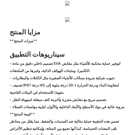
مزايا المنتج
**ميزات المنتج**
سيناريوهات التطبيق
- تصميم داخلي دقيق من مادة EVA لتوفير حماية محكمة للأشياء مثل مقابض
الكاميرا، ومثبتات الهواتف الذكية، وغيرها من الملحقات.
- جيوب شبكية مزودة بسحّاب للأشياء الصغيرة مثل الكابلات والبطاريات.
- تصنيف IP67 لمقاومة الماء ودرجة الحرارة (-20 درجة مئوية إلى 60 درجة
مئوية) للاستخدام في البيئات القاسية.
- تصميم مريح مع مقابض معززة وأحزمة كتف مبطنة لسهولة النقل.
- مرونة عالية في مواد الأسطح والأبعاد الداخلية والألوان لتلبية مواصفات العملاء.
**قيمة المنتج**
تضمن هذه الحقيبة حماية مثالية ضد الصدمات والضغط، مما يقلل من مخاطر
تلف المعدات الحساسة. كما أنها تجمع بين المتانة، وإمكانية تنظيم الأغراض