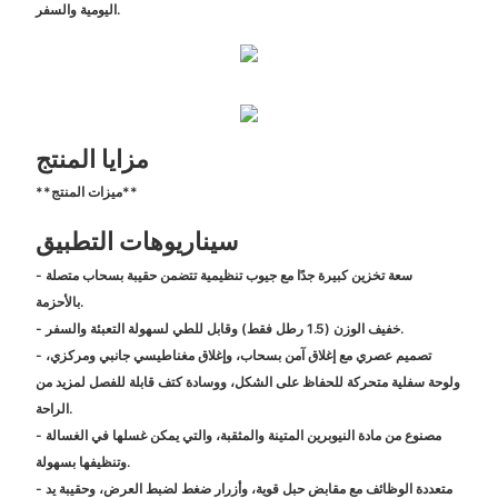
اليومية والسفر.
مزايا المنتج
**ميزات المنتج**
سيناريوهات التطبيق
- سعة تخزين كبيرة جدًا مع جيوب تنظيمية تتضمن حقيبة بسحاب متصلة
بالأحزمة.
- خفيف الوزن (1.5 رطل فقط) وقابل للطي لسهولة التعبئة والسفر.
- تصميم عصري مع إغلاق آمن بسحاب، وإغلاق مغناطيسي جانبي ومركزي،
ولوحة سفلية متحركة للحفاظ على الشكل، ووسادة كتف قابلة للفصل لمزيد من
الراحة.
- مصنوع من مادة النيوبرين المتينة والمثقبة، والتي يمكن غسلها في الغسالة
وتنظيفها بسهولة.
- متعددة الوظائف مع مقابض حبل قوية، وأزرار ضغط لضبط العرض، وحقيبة يد