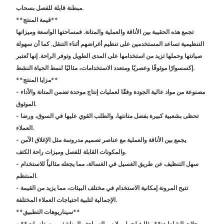
مبطنة قابلة للفصل بسحاب.
**قيمة المنتج**
تجمع هذه الحقيبة بين الأناقة والعملية والمتانة. فمساحتها الواسعة وميزاتها
التنظيمية تساعد المستخدمين على تنظيم أغراضهم أثناء التنقل. كما أن سهولة
صيانتها وحملها تزيد من استخدامها على المدى الطويل وتوفر الراحة. إنها تُعتبر
إكسسوارًا موثوقًا وعصريًا ومتعدد الاستخدامات، مثاليًا لنمط الحياة النشط.
**مزايا المنتج**
- مصنوعة من مواد عالية الجودة وفقًا لعمليات إنتاج موحدة تضمن المتانة والأداء
الموثوق.
- تحظى بشعبية كبيرة بفضل متانتها، والطلب القوي عليها في السوق، ورضا
العملاء.
- يجمع بين الأناقة والعملية مع عناصر تصميم مدروسة مثل الإغلاق الآمن
والمكونات القابلة للفصل وميزات راحة الكتف.
- سهل التنظيف عن طريق الغسيل في الغسالة، مما يجعله مثالياً للاستخدام
المنتظم.
- تتيح المرونة إمكانية الاستخدام في مختلف البيئات، مما يزيد من القيمة
الإجمالية لتلبية احتياجات العملاء المختلفة.
**سيناريوهات التطبيق**
- **رحلات الشاطئ:** مثالية لحمل ملابس السباحة والمناشف ومستلزمات