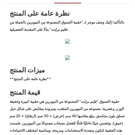
نظرة عامة على المنتج
بالتأكيد! إليك وصف موجز لـ "حقيبة التسوق المصنوعة من النيوبرين بالجملة من
فليم برايت" بناءً على المقدمة التفصيلية:
ميزات المنتج
**نظرة عامة على المنتج**
قيمة المنتج
حقيبة التسوق "فليم برايت" المصنوعة من النيوبرين هي حقيبة كبيرة وخفيفة
الوزن وعصرية، مصنوعة من النيوبرين المثقب، ومزودة بمقابض على شكل حبل
تسلق بلون متناسق. يبلغ مقاسها 40 سم (عرض) × 30 سم (ارتفاع) × 25 سم
(عمق)، وتتضمن جيبًا داخليًا قابلًا للفصل بسحاب مصنوعًا من النيوبرين. صُممت
هذه الحقيبة لتكون متعددة الاستخدامات ومريحة، ومناسبة لمختلف الاحتياجات