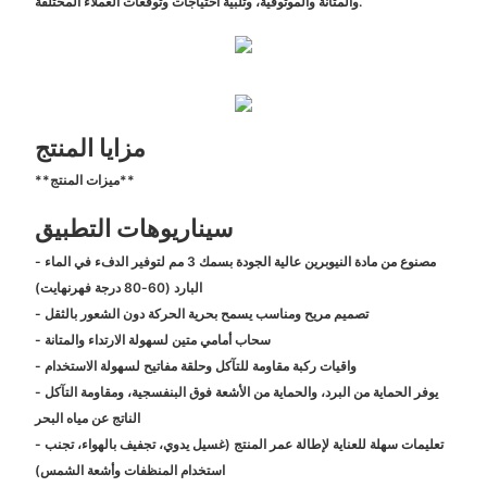
والمتانة والموثوقية، وتلبية احتياجات وتوقعات العملاء المختلفة.
مزايا المنتج
**ميزات المنتج**
سيناريوهات التطبيق
- مصنوع من مادة النيوبرين عالية الجودة بسمك 3 مم لتوفير الدفء في الماء
البارد (60-80 درجة فهرنهايت)
- تصميم مريح ومناسب يسمح بحرية الحركة دون الشعور بالثقل
- سحاب أمامي متين لسهولة الارتداء والمتانة
- واقيات ركبة مقاومة للتآكل وحلقة مفاتيح لسهولة الاستخدام
- يوفر الحماية من البرد، والحماية من الأشعة فوق البنفسجية، ومقاومة التآكل
الناتج عن مياه البحر
- تعليمات سهلة للعناية لإطالة عمر المنتج (غسيل يدوي، تجفيف بالهواء، تجنب
استخدام المنظفات وأشعة الشمس)