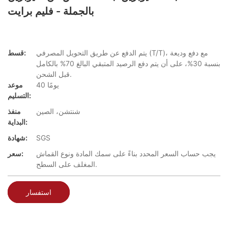
بالجملة - فليم برايت
يتم الدفع عن طريق التحويل المصرفي (T/T)، مع دفع وديعة
قسط:
بنسبة 30%، على أن يتم دفع الرصيد المتبقي البالغ 70% بالكامل
قبل الشحن.
40 يومًا
موعد
التسليم:
شنتشن، الصين
منفذ
البداية:
SGS
شهادة:
يجب حساب السعر المحدد بناءً على سمك المادة ونوع القماش
سعر:
المغلف على السطح.
استفسار