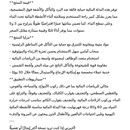
**قيمة المنتج**
توفر هذه البدلة المائية حماية فائقة ضد البرد والتآكل والأشعة فوق البنفسجية،
مما يعزز بشكل كبير راحة المستخدم وسلامته أثناء الأنشطة المائية تحت الماء
وعلى سطح الماء. كما تضمن متانتها عمرًا افتراضيًا طويلًا يتراوح بين 3 و5
سنوات، مما يوفر أداءً ثابتًا وقيمة ممتازة مقابل السعر.
**مزايا المنتج**
- مواد متينة ومقاومة للتمزق مع حماية من التآكل في المناطق الرئيسية
- سحاب أمامي سهل الاستخدام يحسن تجربة الارتداء والموثوقية
- استخدام متعدد الوظائف لمجموعة واسعة من الرياضات المائية
- مقاومة قوية للشيخوخة والتآكل الناتج عن مياه البحر وأشعة الشمس
- خدمة عملاء مخصصة مع إمكانية الإرجاع والاستبدال مجانًا خلال 30 يومًا
**سيناريوهات التطبيق**
مثالي للرياضات المائية بما في ذلك ركوب الأمواج، والسباحة، والغوص،
والغطس السطحي، والتجديف بقوارب الكاياك، والتجديف وقوفاً، والتزلج على
الماء، وركوب الزلاجات المائية، والتجديف بقوارب الكانو. مناسب لدرجات حرارة
المياه بين 60 و80 درجة فهرنهايت، هذا البدلة المائية مناسبة للأنشطة المائية
اليومية وتلبي احتياجات البالغين والأطفال الذين يبحثون عن المرونة والدفء.
---
أخبرني إذا كنت تريد نسخة أكثر إيجازًا أو تفصيلًا!