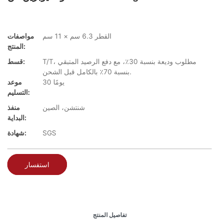
القطر 6.3 سم × 11 سم
مواصفات
المنتج:
T/T، مطلوب وديعة بنسبة 30٪، مع دفع الرصيد المتبقي
قسط:
بنسبة 70٪ بالكامل قبل الشحن.
30 يومًا
موعد
التسليم:
شنتشن، الصين
منفذ
البداية:
SGS
شهادة:
استفسار
تفاصيل المنتج