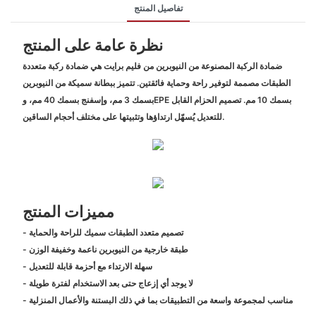
تفاصيل المنتج
نظرة عامة على المنتج
ضمادة الركبة المصنوعة من النيوبرين من فليم برايت هي ضمادة ركبة متعددة
الطبقات مصممة لتوفير راحة وحماية فائقتين. تتميز ببطانة سميكة من النيوبرين
بسمك 3 مم، وإسفنج بسمك 40 مم، وEPE بسمك 10 مم. تصميم الحزام القابل
للتعديل يُسهّل ارتداؤها وتثبيتها على مختلف أحجام الساقين.
مميزات المنتج
- تصميم متعدد الطبقات سميك للراحة والحماية
- طبقة خارجية من النيوبرين ناعمة وخفيفة الوزن
- سهلة الارتداء مع أحزمة قابلة للتعديل
- لا يوجد أي إزعاج حتى بعد الاستخدام لفترة طويلة
- مناسب لمجموعة واسعة من التطبيقات بما في ذلك البستنة والأعمال المنزلية