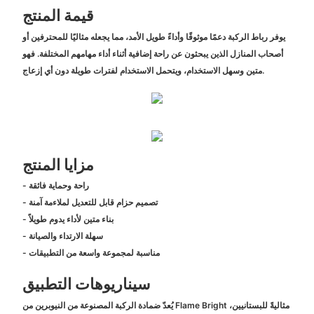
قيمة المنتج
يوفر رباط الركبة دعمًا موثوقًا وأداءً طويل الأمد، مما يجعله مثاليًا للمحترفين أو
أصحاب المنازل الذين يبحثون عن راحة إضافية أثناء أداء مهامهم المختلفة. فهو
متين وسهل الاستخدام، ويتحمل الاستخدام لفترات طويلة دون أي إزعاج.
مزايا المنتج
- راحة وحماية فائقة
- تصميم حزام قابل للتعديل لملاءمة آمنة
- بناء متين لأداء يدوم طويلاً
- سهلة الارتداء والصيانة
- مناسبة لمجموعة واسعة من التطبيقات
سيناريوهات التطبيق
يُعدّ ضمادة الركبة المصنوعة من النيوبرين من Flame Bright مثاليةً للبستانيين،