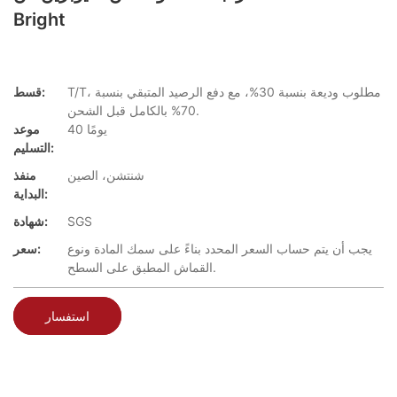
Bright
T/T، مطلوب وديعة بنسبة 30%، مع دفع الرصيد المتبقي بنسبة
قسط:
70% بالكامل قبل الشحن.
40 يومًا
موعد
التسليم:
شنتشن، الصين
منفذ
البداية:
SGS
شهادة:
يجب أن يتم حساب السعر المحدد بناءً على سمك المادة ونوع
سعر:
القماش المطبق على السطح.
استفسار