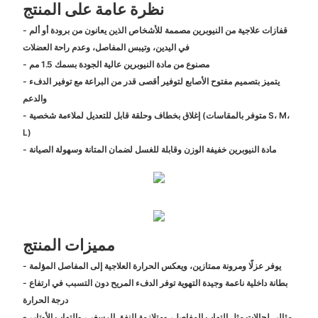
نظرة عامة على المنتج
- قفازات علاجية من النيوبرين مصممة للأشخاص الذين يعانون من برودة أو ألم
في اليدين، وتيبس المفاصل، وعدم راحة العضلات
- مصنوع من مادة النيوبرين عالية الجودة بسمك 1.5 مم
- يتميز بتصميم مفتوح الأصابع لتوفير أقصى قدر من البراعة مع توفير الدفء
والدعم
- إغلاق بخطاف وحلقة قابل للتعديل لملاءمة شخصية (متوفر بالمقاسات S، M،
L)
- مادة النيوبرين خفيفة الوزن وقابلة للغسل لضمان المتانة وسهولة الصيانة
مميزات المنتج
- يوفر عزلًا ومرونة ممتازين، ويعكس الحرارة العلاجية إلى المفاصل المؤلمة
- بطانة داخلية ناعمة وجيدة التهوية توفر الدفء المريح دون التسبب في ارتفاع
درجة الحرارة
- مثالي لحالات مثل التهاب المفاصل، ومتلازمة النفق الرسغي، والتهاب الأوتار،