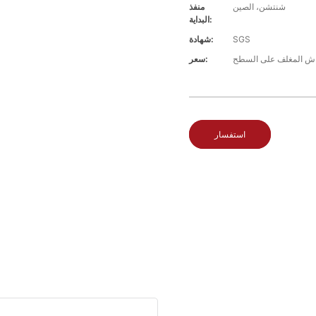
شنتشن، الصين
منفذ
البداية:
SGS
شهادة:
سعر:
استفسار