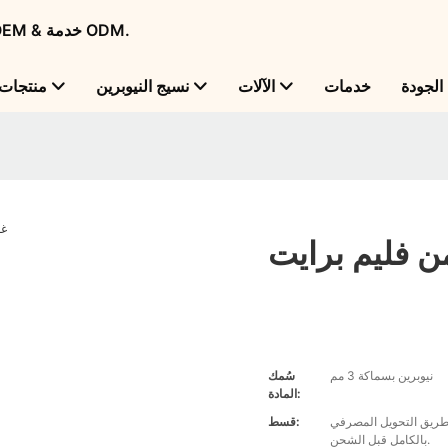
Flame Bright - شركة تصنيع منتجات النيوبرين الرائدة عالميًا مع OEM & خدمة ODM.
لجودة
خدمات
الآلات
نسيج النيوبرين
منتجات
ن فليم برايت
نيوبرين بسماكة 3 مم
سُمك
المادة:
T)، مع اشتراط إيداع 30%، على أن يتم دفع الرصيد المتبقي البالغ 70%
قسط:
بالكامل قبل الشحن.