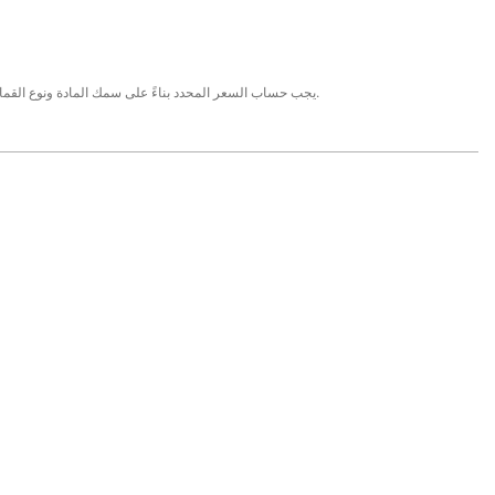
يجب حساب السعر المحدد بناءً على سمك المادة ونوع القماش المغلف على السطح.