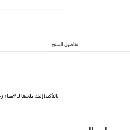
تفاصيل المنتج
بالتأكيد! إليك ملخصًا لـ "غطاء ز