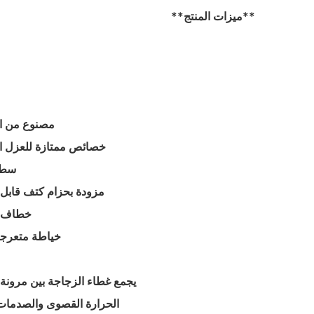
**ميزات المنتج**
- مصنوع من النيوبرين بسماكة 3
- خصائص ممتازة للعزل ا
- سط
- مزودة بحزام كتف قابل 
- خطاف 
- خياطة متعرج
يجمع غطاء الزجاجة بين مرونة 
الحرارة القصوى والصدمات