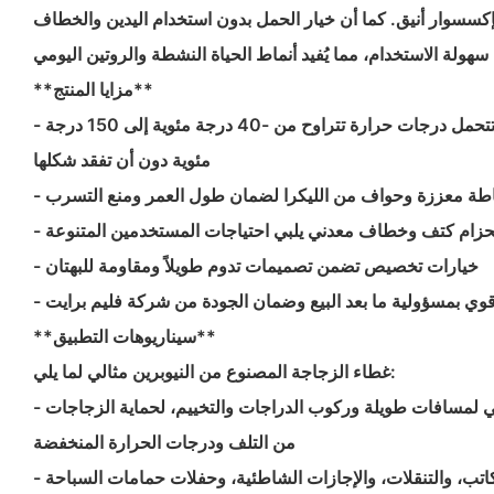
كإكسسوار أنيق. كما أن خيار الحمل بدون استخدام اليدين والخطاف
**مزايا المنتج**
- مادة النيوبرين عالية الجودة تتحمل درجات حرارة تتراوح من -40 درجة مئوية إلى 150 درجة
مئوية دون أن تفقد شكلها
ياطة معززة وحواف من الليكرا لضمان طول العمر ومنع التسرب
بحزام كتف وخطاف معدني يلبي احتياجات المستخدمين المتنوعة
- خيارات تخصيص تضمن تصميمات تدوم طويلاً ومقاومة للبهتان
م قوي بمسؤولية ما بعد البيع وضمان الجودة من شركة فليم برايت
**سيناريوهات التطبيق**
غطاء الزجاجة المصنوع من النيوبرين مثالي لما يلي:
- الرياضات الخارجية مثل المشي لمسافات طويلة وركوب الدراجات والتخييم، لحماية الزجاجات
من التلف ودرجات الحرارة المنخفضة
- الاستخدام اليومي في المكاتب، والتنقلات، والإجازات الشاطئية، وحفلات حمامات السباحة