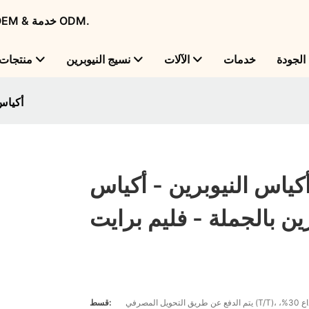
Flame Bright - شركة تصنيع منتجات النيوبرين الرائدة عالميًا مع OEM & خدمة ODM.
لجودة
خدمات
الآلات
نسيج النيوبرين
منتجات
أكياس 
كياس النيوبرين - أكياس
ين بالجملة - فليم برايت
يتم الدفع عن طريق التحويل المصرفي (T/T)، مع اشتراط إيداع 30%،
قسط: