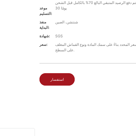
30 يومًا
موعد
التسليم:
شنتشن، الصين
منفذ
البداية:
SGS
شهادة:
 المحدد بناءً على سمك المادة ونوع القماش المغلف
سعر:
على السطح.
استفسار