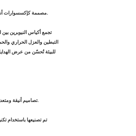
- مصممة كإكسسوارات أنيقة وعملية لحمل زجاجات النبيذ والبيرة وتقديمها كهدايا وحمايتها.
تجمع أكياس النيوبرين بين ا
التبطين والعزل الحراري والحما
للبيئة تُحسّن من عرض الهداي
- تصاميم أنيقة ومتعددة الاستخدامات تناسب أنواعًا متعددة من الزجاجات والمناسبات.