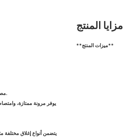
مزايا المنتج
**ميزات المنتج**
- مصنوع من مادة النيوبرين الممتازة مع خيارات سمك 3 مم أو 4 مم.