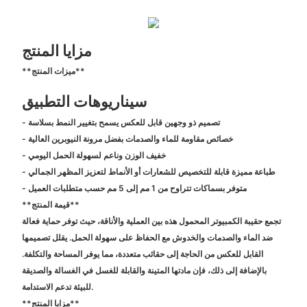
مزايا المنتج
**ميزات المنتج**
سيناريوهات التطبيق
- تصميم ذو وجهين قابل للعكس يسمح بتغيير النمط بسلاسة
- خصائص مقاومة للماء والصدمات بفضل مرونة النيوبرين العالية
- خفيف الوزن وناعم لسهولة الحمل اليومي
- طباعة مميزة قابلة للتخصيص للشعارات أو الأنماط لتعزيز المظهر الجمالي
- متوفر بسماكات تتراوح من 1 مم إلى 5 مم حسب متطلبات العميل
**قيمة المنتج**
تجمع حقيبة الكمبيوتر المحمول هذه بين العملية والأناقة، حيث توفر حماية فعالة
ضد الماء والصدمات والخدوش مع الحفاظ على سهولة الحمل. يقلل تصميمها
القابل للعكس من الحاجة إلى حقائب متعددة، مما يوفر المساحة والتكلفة.
بالإضافة إلى ذلك، فإن مادتها المتينة والقابلة للغسل في الغسالة والصديقة
للبيئة تدعم الاستدامة.
**مزايا المنتج**