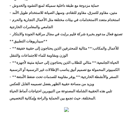
- حماية مزدوجة مع طبقة داخلية سميكة لمنع التشوه والخدوش
- متين، مقاوم للتمزق، مقاوم للتقادم، وسهل الصيانة للاستخدام طويل الأمد
- استخدام متعدد الاستخدامات في بيئات مختلفة مثل الأعمال التجارية والحرم
الجامعي والمغامرات الخارجية
- تصنيع فعال مدعوم بخبرة شركة فليم برايت في مجال مراقبة الجودة والابتكار
**سيناريوهات التطبيق**
- **للأعمال والمكاتب:** مثالية للمحترفين الذين يحتاجون إلى حقيبة خفيفة
الوزن ومقاومة للماء للاجتماعات والتنقل
- **الحياة الجامعية:** مثالي للطلاب الذين يحتاجون إلى حماية متينة لأجهزة
الكمبيوتر المحمولة مع تصميم أنيق يناسب الإطلالات غير الرسمية أو الرسمية
- **السفر والأنشطة الخارجية:** يوفر مقاومة للصدمات تحت ضغط الأمتعة
ويزيد من مساحة حقيبة الظهر بفضل تصميمه القابل للعكس
تلبي هذه الحقيبة الشاملة المصنوعة من النيوبرين احتياجات أنماط الحياة
المختلفة، حيث تجمع بين الحماية والراحة وإمكانية التخصيص.