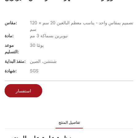
تصميم بمقاس واحد - يناسب معظم البالغين 20 سم × 120
مقاس:
سم
نيوبرين بسماكة 3 مم
مادة:
30 يومًا
موعد
التسليم:
شنتشن، الصين
منفذ البداية:
SGS
شهادة:
استفسار
تفاصيل المنتج