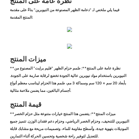
نظرة عامة على المنتج
فيما يلي ملخص لـ "دعامة الظهر المصنوعة من النيوبرين" بناءً على مقدمة
المنتج المقدمة:
ميزات المنتج
**نظرة عامة على المنتج**: صُمم حزام الظهر "فليم برايت" المصنوع من
النيوبرين باستخدام مواد نيوبرين عالية الجودة تخضع لرقابة صارمة على الجودة.
بأبعاد 20 سم × 120 سم وسماكة 3 مم، صُمم هذا الحزام ليناسب معظم أنواع
أجسام البالغين، مما يضمن ملاءمة مثالية.
قيمة المنتج
**ميزات المنتج**: يتضمن هذا المنتج خيارات متنوعة مثل حزام الخصر
النيوبرين للتنحيف، وحزام الخصر الرياضي، وحزام دعم فقدان الوزن. تتميز جميع
الموديلات بتهوية جيدة، وأسطح مقاومة للماء، وتصميمات مريحة مع مشابك قابلة
للتعديل لتوفير راحة شخصية وتحسين الحركة أثناء التمارين.