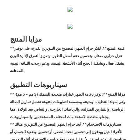
مزايا المنتج
**قيمة المنتج**: يُقدّر حزام الظهر المصنوع من النيوبرين لقدرته على توفير
عزل حراري ممتاز، وتحسين دعم أسفل الظهر، وتعزيز التعرق لإدارة الوزن
بشكل فعال وتشكيل الجذع أثناء الأنشطة البدنية، ودعم رحلات اللياقة البدنية
المختلفة.
سيناريوهات التطبيق
**مزايا المنتج**: يوفر دعامة الظهر خيارات متعددة للسمك (3 مم - 5 مم)،
وهي سهلة التنظيف، ومتينة، ومصممة لتطبيقات متنوعة تشمل تمارين الصالة
الرياضية، والتمارين المنزلية، والرياضات الخارجية، والتعافي بعد الولادة، مما
يجعلها متعددة الاستخدامات لمختلف المستخدمين والسيناريوهات.
**سيناريوهات الاستخدام**: يُعد حزام الظهر المصنوع من النيوبرين مثاليًا
للأفراد الذين يهدفون إلى تحسين نحت الخصر، أو تحسين وضعية الجسم، أو
يحتاجون إلى دعم إضافي لأسفل الظهر، وهو مناسب للاستخدام أثناء التمرين،