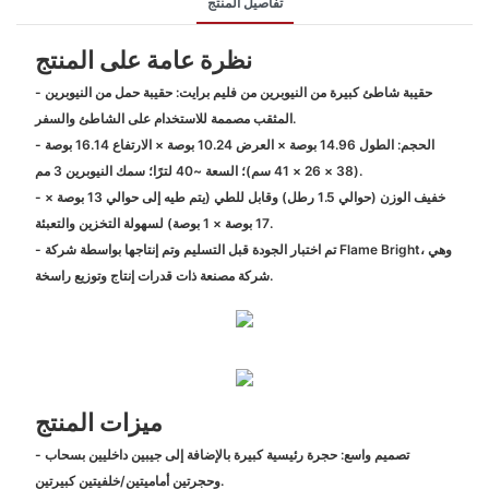
تفاصيل المنتج
نظرة عامة على المنتج
- حقيبة شاطئ كبيرة من النيوبرين من فليم برايت: حقيبة حمل من النيوبرين
المثقب مصممة للاستخدام على الشاطئ والسفر.
- الحجم: الطول 14.96 بوصة × العرض 10.24 بوصة × الارتفاع 16.14 بوصة
(38 × 26 × 41 سم)؛ السعة ~40 لترًا؛ سمك النيوبرين 3 مم.
- خفيف الوزن (حوالي 1.5 رطل) وقابل للطي (يتم طيه إلى حوالي 13 بوصة ×
17 بوصة × 1 بوصة) لسهولة التخزين والتعبئة.
- تم اختبار الجودة قبل التسليم وتم إنتاجها بواسطة شركة Flame Bright، وهي
شركة مصنعة ذات قدرات إنتاج وتوزيع راسخة.
ميزات المنتج
- تصميم واسع: حجرة رئيسية كبيرة بالإضافة إلى جيبين داخليين بسحاب
وحجرتين أماميتين/خلفيتين كبيرتين.