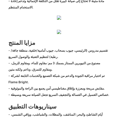
- مادة متينة لا تحتاج إلى صيانة كبيرة تقلل من التكلفة الإجمالية وتدعم إعادة
الاستخدام المنتظم.
مزايا المنتج
- تقسيم مدروس (الرئيسي، جيوب بسحاب، جيوب أمامية/خلفية، منطقة جافة/
رطبة) لتنظيم التعبئة والوصول السريع.
- مصنوع من النيوبرين الممتاز بسمك 3 مم: مقاوم للماء، ومقاوم للرمل،
ومقاوم للتمزق، وناعم ولكنه متين.
- تم اختبار مراقبة الجودة والدعم من شبكة التصنيع والخدمات التابعة لشركة
Flame Bright.
- مقابض مريحة ومعززة وإغلاق مغناطيسي آمن يجمع بين الراحة والموثوقية.
- خصائص الغسيل في الغسالة والتجفيف السريع تجعل الصيانة سريعة وبسيطة.
سيناريوهات التطبيق
- أيام الشاطئ والبحر: المناشف، والمظلات، والشباشب، وواقي الشمس،