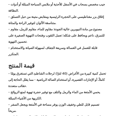
- جيب مخصص بسحاب في الأسفل للأحذية أو ملابس السباحة المبللة أو أدوات
النظافة.
- إغلاق بزر مغناطيسي على الحجرة الرئيسية ومقابض متينة من حبل التسلق
متناسقة الألوان لتوفير الراحة والمتانة.
- مصنوع من مادة النيوبرين عالية الجودة: مقاوم للماء، مقاوم للرمل، مقاوم
للتمزق، ناعم ويحافظ على شكله؛ تعمل الثقوب وفتحات التهوية الصغيرة على
تحسين التهوية.
- قابلة للغسل في الغسالة وسريعة الجفاف لسهولة الصيانة والاستخدام
المتكرر.
قيمة المنتج
- تحمل كمية كبيرة من الأغراض (40 لترًا) لرحلات الشاطئ التي تستغرق يومًا
كاملاً، أو الإجازات القصيرة، أو استخدام الصالة الرياضية - مما يقلل الحاجة إلى
حقائب متعددة.
- يحمي الأمتعة من الماء والرمل والتلف مع توفير حجرة تهوية لمنع الروائح
الكريهة من الأشياء المبللة.
- تصميم قابل للطي وخفيف الوزن يوفر مساحة في الأمتعة ويجعل السفر
مريحاً.