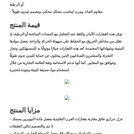
أو الرطبة.
- مقاوم للماء، ومرن ليناسب بشكل محكم، ومصمم ليدوم طويلاً.
قيمة المنتج
توفر هذه القفازات الأمان والثقة عند التعامل مع المعدات الساخنة أو الرطبة، إذ
تقلل من مخاطر الحروق مع الحفاظ على سهولة الحركة والراحة. بفضل موادها
المتينة وشهاداتها المعتمدة، تُعد هذه القفازات خيارًا موثوقًا به للمستهلكين وتجار
التجزئة والمشترين الصناعيين الذين يبحثون عن حماية لليدين تدوم طويلًا
وتتوافق مع المعايير. كما أنها تدعم الاستدامة وثقة العلامة التجارية من خلال
استخدام مواد صديقة للبيئة وجودة مُختبرة.
مزايا المنتج
- عزل حراري فائق مقارنة بقفازات الفرن التقليدية بفضل مادة النيوبرين بسمك
3 مم والتصميم ثنائي الطبقات.
- تحسين التماسك ومنع الانزلاق بفضل السطح الخارجي المحكم.