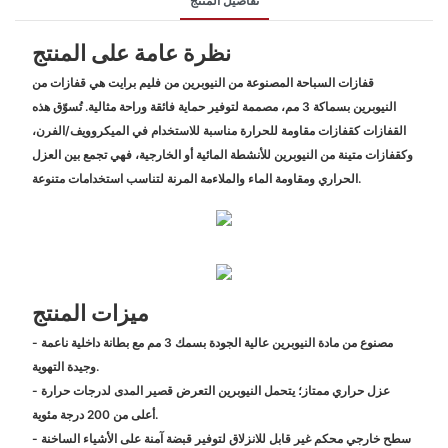
تفاصيل المنتج
نظرة عامة على المنتج
قفازات السباحة المصنوعة من النيوبرين من فليم برايت هي قفازات من
النيوبرين بسماكة 3 مم، مصممة لتوفير حماية فائقة وراحة مثالية. تُسوّق هذه
القفازات كقفازات مقاومة للحرارة مناسبة للاستخدام في الميكروويف/الفرن،
وكقفازات متينة من النيوبرين للأنشطة المائية أو الخارجية، فهي تجمع بين العزل
الحراري ومقاومة الماء والملاءمة المرنة لتناسب استخدامات متنوعة.
ميزات المنتج
- مصنوع من مادة النيوبرين عالية الجودة بسمك 3 مم مع بطانة داخلية ناعمة
وجيدة التهوية.
- عزل حراري ممتاز؛ يتحمل النيوبرين التعرض قصير المدى لدرجات حرارة
أعلى من 200 درجة مئوية.
- سطح خارجي محكم غير قابل للانزلاق لتوفير قبضة آمنة على الأشياء الساخنة