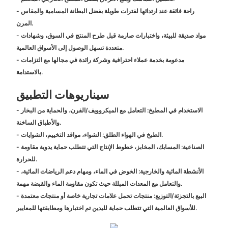
- راحة فائقة عند ارتدائها لفترات طويلة بفضل البطانة المسامية والمقاس
المرن.
- مواد صديقة للبيئة، واختبارات صارمة قبل طرح المنتج في السوق، وشهادات
متعددة تسهل الوصول إلى الأسواق العالمية.
- مدعومة بخدمة عملاء احترافية وشركة رائدة في مجالها مع التزامات
بالاستدامة.
سيناريوهات التطبيق
- الاستخدام في المطبخ: التعامل مع الميكروويف/الفرن، والحماية من البخار
والأطباق الساخنة.
- الطبخ في الهواء الطلق: الشواء، مواقد التخييم، الشوايات.
- الصناعية: المسابك، المخابز، خطوط الإنتاج التي تتطلب حماية يدوية مقاومة
للحرارة.
- الأنشطة المائية والخارجية: الخوض في الماء، ومهام دعم الرياضات المائية،
والتعامل مع المعدات المبللة حيث تكون مقاومة الماء والقبضة مهمة.
- البيع بالتجزئة/التوزيع: منتجات تحمل علامات تجارية خاصة أو منتجات معتمدة
للأسواق العالمية التي تتطلب حماية لليدين تم اختبارها ومطابقتها للمعايير.