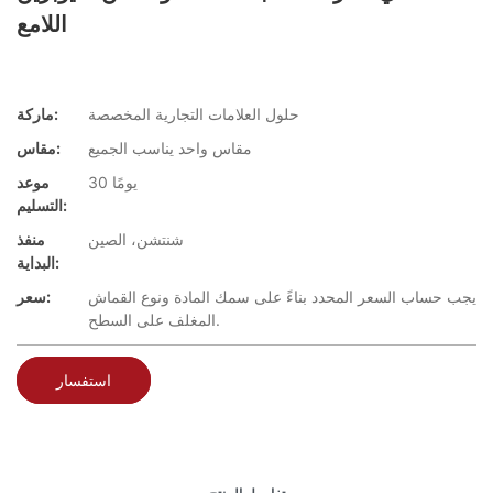
اللامع
حلول العلامات التجارية المخصصة
ماركة:
مقاس واحد يناسب الجميع
مقاس:
30 يومًا
موعد
التسليم:
شنتشن، الصين
منفذ
البداية:
يجب حساب السعر المحدد بناءً على سمك المادة ونوع القماش
سعر:
المغلف على السطح.
استفسار